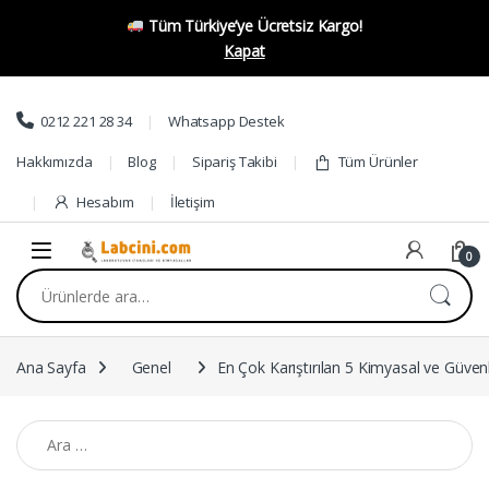
Tüm Türkiye’ye Ücretsiz Kargo!
Kapat
Skip to navigation
Skip to content
0212 221 28 34
Whatsapp Destek
Hakkımızda
Blog
Sipariş Takibi
Tüm Ürünler
Hesabım
İletişim
0
Ara:
Ana Sayfa
Genel
En Çok Karıştırılan 5 Kimyasal ve Güven
Arama: