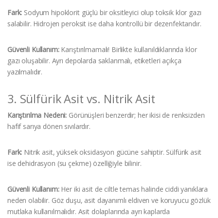
Fark:
Sodyum hipoklorit güçlü bir oksitleyici olup toksik klor gazı
salabilir. Hidrojen peroksit ise daha kontrollü bir dezenfektandır.
Güvenli Kullanım:
Karıştırılmamalı! Birlikte kullanıldıklarında klor
gazı oluşabilir. Ayrı depolarda saklanmalı, etiketleri açıkça
yazılmalıdır.
3. Sülfürik Asit vs. Nitrik Asit
Karıştırılma Nedeni:
Görünüşleri benzerdir; her ikisi de renksizden
hafif sarıya dönen sıvılardır.
Fark:
Nitrik asit, yüksek oksidasyon gücüne sahiptir. Sülfürik asit
ise dehidrasyon (su çekme) özelliğiyle bilinir.
Güvenli Kullanım:
Her iki asit de ciltle temas halinde ciddi yanıklara
neden olabilir. Göz duşu, asit dayanımlı eldiven ve koruyucu gözlük
mutlaka kullanılmalıdır. Asit dolaplarında ayrı kaplarda