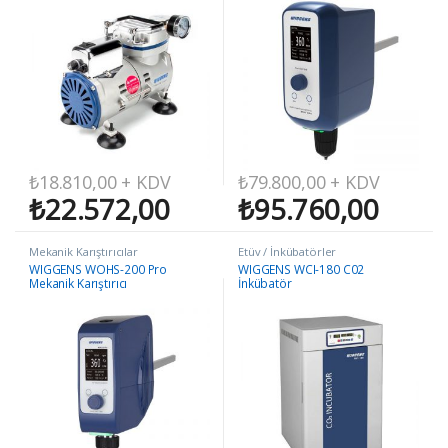
₺
18.810,00
+ KDV
₺
79.800,00
+ KDV
₺
22.572,00
₺
95.760,00
Mekanik Karıştırıcılar
Etüv / İnkübatörler
WIGGENS WOHS-200 Pro
WIGGENS WCI-180 C02
Mekanik Karıştırıcı
İnkübatör