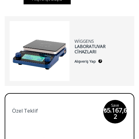
WIGGENS
LABORATUVAR
CIHAZLARI
Alışveriş Yap
Save
₺
5.167,6
Özel Teklif
2