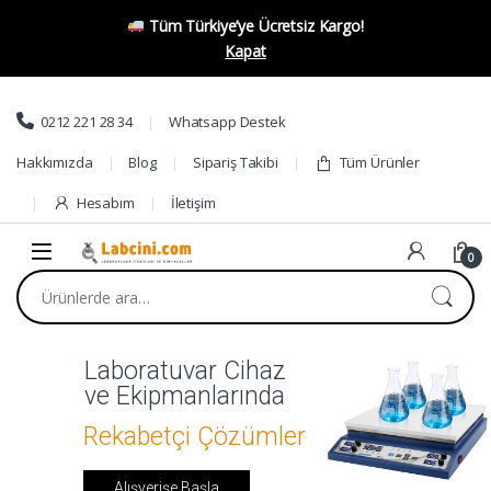
Tüm Türkiye’ye Ücretsiz Kargo!
Kapat
0212 221 28 34
Whatsapp Destek
Hakkımızda
Blog
Sipariş Takibi
Tüm Ürünler
Hesabım
İletişim
0
Laboratuvar Cihaz
ve Ekipmanlarında
Rekabetçi Çözümler
ÖZEL FİYATLARLA
Alışverişe Başla