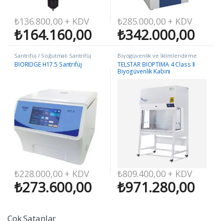
₺
136.800,00
+ KDV
₺
285.000,00
+ KDV
₺
164.160,00
₺
342.000,00
Santrifüj / Soğutmalı Santrifüj
Biyogüvenlik ve İklimlendirme
Kabini
BIORIDGE H17.5 Santrifüj
TELSTAR BIOPTIMA 4 Class II
Biyogüvenlik Kabini
₺
228.000,00
+ KDV
₺
809.400,00
+ KDV
₺
273.600,00
₺
971.280,00
Çok Satanlar