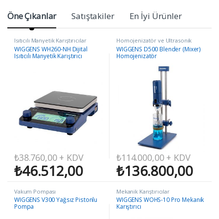
Öne Çıkanlar
Satıştakiler
En İyi Ürünler
Isıtıcılı Manyetik Karıştırıcılar
Homojenizatör ve Ultrasonik
Homojenizatörler
WIGGENS WH260-NH Dijital
WIGGENS D500 Blender (Mixer)
Isıtıcılı Manyetik Karıştırıcı
Homojenizatör
₺
38.760,00
+ KDV
₺
114.000,00
+ KDV
₺
46.512,00
₺
136.800,00
Vakum Pompası
Mekanik Karıştırıcılar
WIGGENS V300 Yağsız Pistonlu
WIGGENS WOHS-10 Pro Mekanik
Pompa
Karıştırıcı