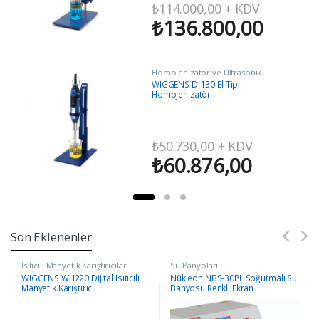
₺
114.000,00
+ KDV
₺
136.800,00
Homojenizatör ve Ultrasonik
Homojenizatörler
WIGGENS D-130 El Tipi
Homojenizatör
₺
50.730,00
+ KDV
₺
60.876,00
Son Eklenenler
Isıtıcılı Manyetik Karıştırıcılar
Su Banyoları
WIGGENS WH220 Dijital Isıtıcılı
Nükleon NBS-30PL Soğutmalı Su
Manyetik Karıştırıcı
Banyosu Renkli Ekran