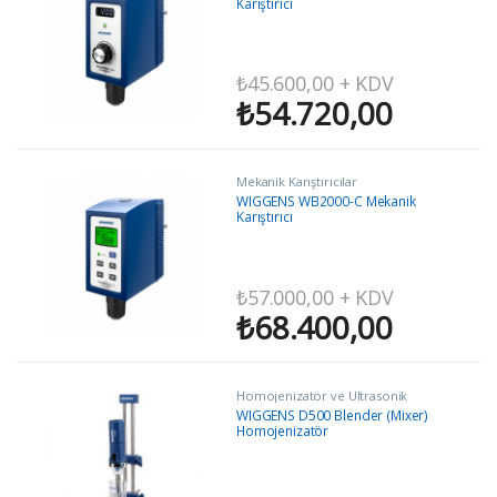
Karıştırıcı
₺
45.600,00
+ KDV
₺
54.720,00
Mekanik Karıştırıcılar
WIGGENS WB2000-C Mekanik
Karıştırıcı
₺
57.000,00
+ KDV
₺
68.400,00
Homojenizatör ve Ultrasonik
Homojenizatörler
WIGGENS D500 Blender (Mixer)
Homojenizatör