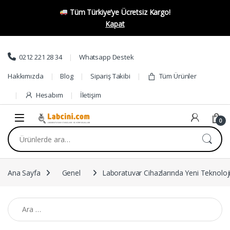
Tüm Türkiye’ye Ücretsiz Kargo!
Kapat
Skip to navigation
Skip to content
0212 221 28 34
Whatsapp Destek
Hakkımızda
Blog
Sipariş Takibi
Tüm Ürünler
Hesabım
İletişim
0
Ara:
Ana Sayfa
Genel
Laboratuvar Cihazlarında Yeni Teknoloj
Arama: