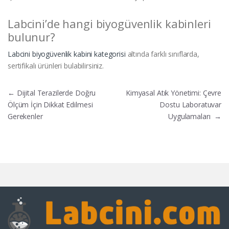
Labcini’de hangi biyogüvenlik kabinleri
bulunur?
Labcini biyogüvenlik kabini kategorisi
altında farklı sınıflarda,
sertifikalı ürünleri bulabilirsiniz.
Yazı gezinmesi
←
Dijital Terazilerde Doğru
Kimyasal Atık Yönetimi: Çevre
Ölçüm İçin Dikkat Edilmesi
Dostu Laboratuvar
Gerekenler
Uygulamaları
→