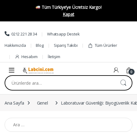
Tüm Türkiye’ye Ücretsiz Kargo!
Kapat
Skip to navigation
Skip to content
0212 221 28 34
Whatsapp Destek
Hakkımızda
Blog
Sipariş Takibi
Tüm Ürünler
Hesabım
İletişim
0
Ara:
Ana Sayfa
Genel
Laboratuvar Güvenliği: Biyogüvenlik Kab
Arama: