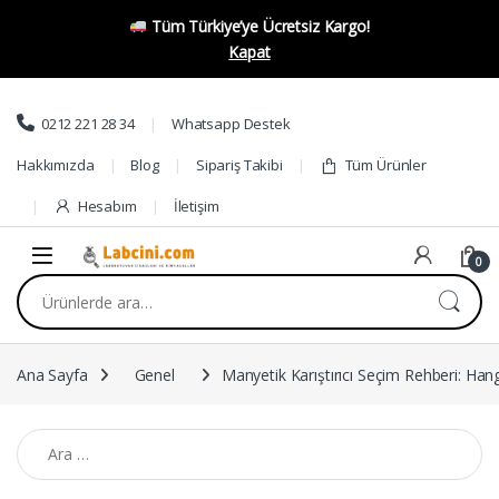
Tüm Türkiye’ye Ücretsiz Kargo!
Kapat
0212 221 28 34
Whatsapp Destek
Hakkımızda
Blog
Sipariş Takibi
Tüm Ürünler
Hesabım
İletişim
0
Ana Sayfa
Genel
Manyetik Karıştırıcı Seçim Rehberi: Ha