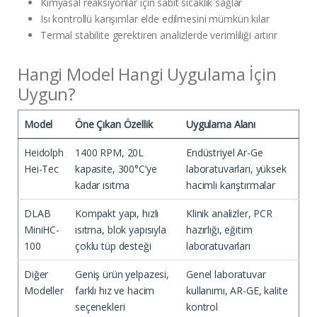
Kimyasal reaksiyonlar için sabit sıcaklık sağlar
Isı kontrollü karışımlar elde edilmesini mümkün kılar
Termal stabilite gerektiren analizlerde verimliliği artırır
Hangi Model Hangi Uygulama İçin
Uygun?
Model
Öne Çıkan Özellik
Uygulama Alanı
Heidolph
1400 RPM, 20L
Endüstriyel Ar-Ge
Hei-Tec
kapasite, 300°C’ye
laboratuvarları, yüksek
kadar ısıtma
hacimli karıştırmalar
DLAB
Kompakt yapı, hızlı
Klinik analizler, PCR
MiniHC-
ısıtma, blok yapısıyla
hazırlığı, eğitim
100
çoklu tüp desteği
laboratuvarları
Diğer
Geniş ürün yelpazesi,
Genel laboratuvar
Modeller
farklı hız ve hacim
kullanımı, AR-GE, kalite
seçenekleri
kontrol