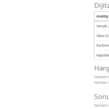
Diji
Avantaj
Gerçek 
Hata Ora
Perform
Raporla
Hang
Hastane l
numune iz
Sonuç
Numune izl