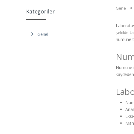
Genel
Kategoriler
Laboratuv
şekilde t
Genel
numune tak
Numu
Numune iz
kaydeden 
Labo
Numu
Anal
Eksi
Manu