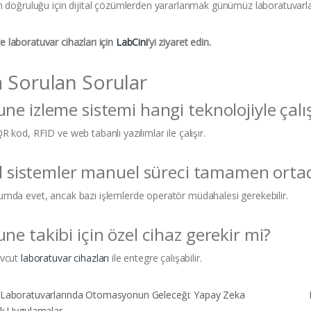
n doğruluğu için dijital çözümlerden yararlanmak günümüz laboratuvarla
 laboratuvar cihazları için
LabCini
’yi ziyaret edin.
a Sorulan Sorular
e izleme sistemi hangi teknolojiyle çalış
 kod, RFID ve web tabanlı yazılımlar ile çalışır.
al sistemler manuel süreci tamamen ortad
mda evet, ancak bazı işlemlerde operatör müdahalesi gerekebilir.
e takibi için özel cihaz gerekir mi?
evcut
laboratuvar cihazları
ile entegre çalışabilir.
 gezinmesi
Laboratuvarlarında Otomasyonun Geleceği: Yapay Zeka
ik Uygulamalar