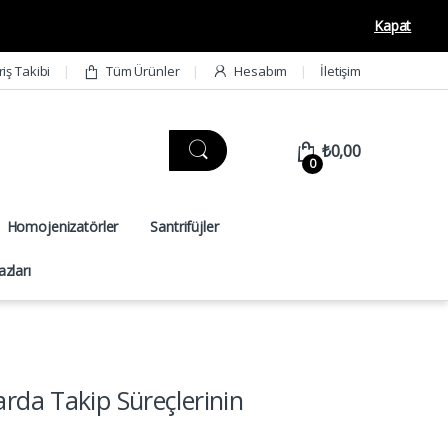
Kapat
riş Takibi
Tüm Ürünler
Hesabım
İletişim
₺
0,00
0
Homojenizatörler
Santrifüjler
zları
rda Takip Süreçlerinin