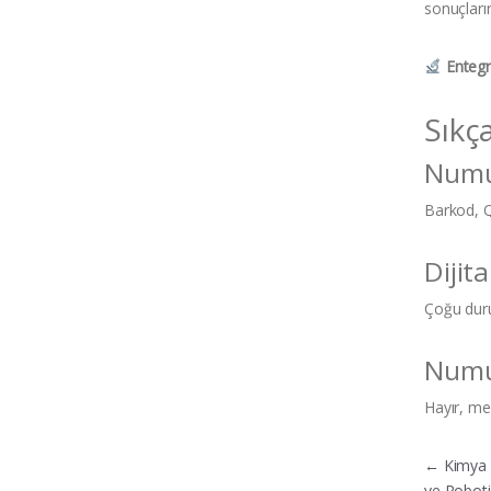
sonuçları
Entegre
Sıkç
Numun
Barkod, QR
Dijit
Çoğu duru
Numun
Hayır, m
Yazı
←
Kimya 
ve Robot