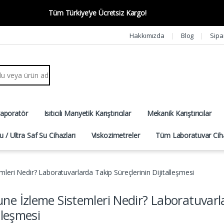
Tüm Türkiye’ye Ücretsiz Kargo!
Hakkımızda
Blog
Sipa
r:
vaporatör
Isıtıcılı Manyetik Karıştırıcılar
Mekanik Karıştırıcılar
u / Ultra Saf Su Cihazları
Viskozimetreler
Tüm Laboratuvar Ciha
eri Nedir? Laboratuvarlarda Takip Süreçlerinin Dijitalleşmesi
e İzleme Sistemleri Nedir? Laboratuvarla
lleşmesi