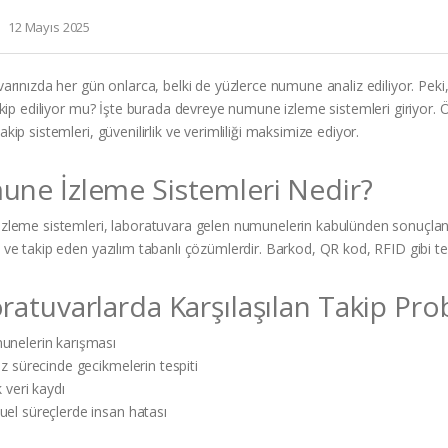
12 Mayıs 2025
arınızda her gün onlarca, belki de yüzlerce numune analiz ediliyor. Peki
akip ediliyor mu? İşte burada devreye numune izleme sistemleri giriyor. Ö
ip sistemleri, güvenilirlik ve verimliliği maksimize ediyor.
ne İzleme Sistemleri Nedir?
leme sistemleri, laboratuvara gelen numunelerin kabulünden sonuçlandır
ve takip eden yazılım tabanlı çözümlerdir. Barkod, QR kod, RFID gibi tek
ratuvarlarda Karşılaşılan Takip Pro
nelerin karışması
iz sürecinde gecikmelerin tespiti
k veri kaydı
el süreçlerde insan hatası