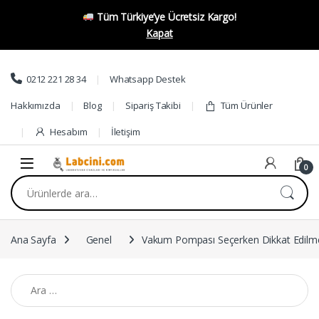
Tüm Türkiye’ye Ücretsiz Kargo!
Kapat
Skip to navigation
Skip to content
0212 221 28 34
Whatsapp Destek
Hakkımızda
Blog
Sipariş Takibi
Tüm Ürünler
Hesabım
İletişim
0
Ara:
Ana Sayfa
Genel
Vakum Pompası Seçerken Dikkat Edilme
Arama: