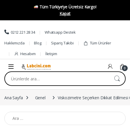
Tüm Türkiye’ye Ücretsiz Kargo!
Kapat
Skip to navigation
Skip to content
0212 221 28 34
Whatsapp Destek
Hakkımızda
Blog
Sipariş Takibi
Tüm Ürünler
Hesabım
İletişim
0
Ara:
Ana Sayfa
Genel
Viskozimetre Seçerken Dikkat Edilmesi 
Arama: