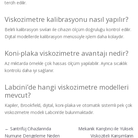
tercih edilir.
Viskozimetre kalibrasyonu nasıl yapılır?
Belirli kalibrasyon sıvıları ile cihazın ölçüm doğruluğu kontrol edilir.
Dijital modellerde kalibrasyon menüsüyle işlem daha kolaydır.
Koni-plaka viskozimetre avantajı nedir?
Az miktarda örnekle çok hassas ölçüm yapılabilir. Ayrıca sıcaklık
kontrolü daha iyi sağlanır.
Labcini’de hangi viskozimetre modelleri
mevcut?
Kapiler, Brookfield, dijital, koni-plaka ve otomatik sistemli pek çok
viskozimetre modeli Labcini’de bulunmaktadır.
Yazı gezinmesi
←
Santrifüj Cihazlarında
Mekanik Karıştırıcı ile Yüksek
Numune Dengeleme Neden
Viskoziteli Karışımların