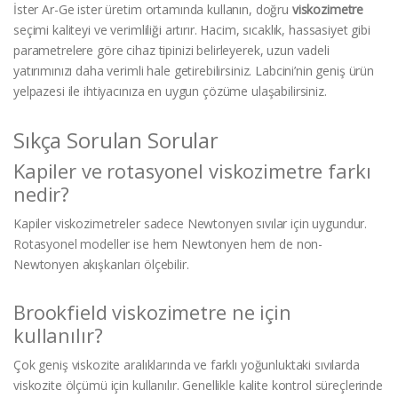
İster Ar-Ge ister üretim ortamında kullanın, doğru
viskozimetre
seçimi kaliteyi ve verimliliği artırır. Hacim, sıcaklık, hassasiyet gibi
parametrelere göre cihaz tipinizi belirleyerek, uzun vadeli
yatırımınızı daha verimli hale getirebilirsiniz. Labcini’nin geniş ürün
yelpazesi ile ihtiyacınıza en uygun çözüme ulaşabilirsiniz.
Sıkça Sorulan Sorular
Kapiler ve rotasyonel viskozimetre farkı
nedir?
Kapiler viskozimetreler sadece Newtonyen sıvılar için uygundur.
Rotasyonel modeller ise hem Newtonyen hem de non-
Newtonyen akışkanları ölçebilir.
Brookfield viskozimetre ne için
kullanılır?
Çok geniş viskozite aralıklarında ve farklı yoğunluktaki sıvılarda
viskozite ölçümü için kullanılır. Genellikle kalite kontrol süreçlerinde