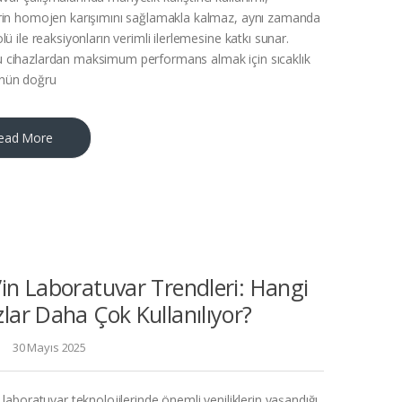
erin homojen karışımını sağlamakla kalmaz, aynı zamanda
olü ile reaksiyonların verimli ilerlemesine katkı sunar.
 cihazlardan maksimum performans almak için sıcaklık
ünün doğru
ead More
’in Laboratuvar Trendleri: Hangi
lar Daha Çok Kullanılıyor?
30 Mayıs 2025
, laboratuvar teknolojilerinde önemli yeniliklerin yaşandığı