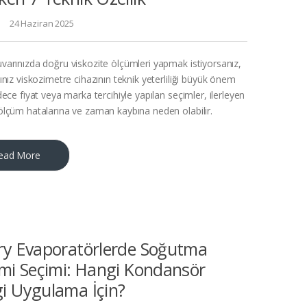
24 Haziran 2025
varınızda doğru viskozite ölçümleri yapmak istiyorsanız,
ınız viskozimetre cihazının teknik yeterliliği büyük önem
dece fiyat veya marka tercihiyle yapılan seçimler, ilerleyen
ölçüm hatalarına ve zaman kaybına neden olabilir.
ead More
ry Evaporatörlerde Soğutma
emi Seçimi: Hangi Kondansör
i Uygulama İçin?