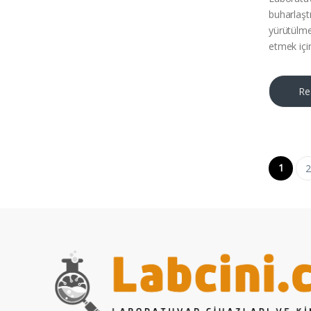
buharlaştı
yürütülme
etmek içi
Re
Yazı
1
2