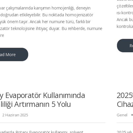
çözeltil
ar çalışmalarında karışımın homojenliği, deneyin
ısı kontr
ı doğrudan etkileyebilir. Bu noktada homojenizatör
Ancak bu
yük önem taşır. Ancak her numune türü, farklı bir
kontrol
atör teknolojisine ihtiyaç duyar. Bu rehberde, numune
re
R
ad More
y Evaporatör Kullanımında
2025
liliği Artırmanın 5 Yolu
Cihaz
2 Haziran 2025
Genel
arlarda Rotary Evaporatör kullanımı, solvent
2025 yılı