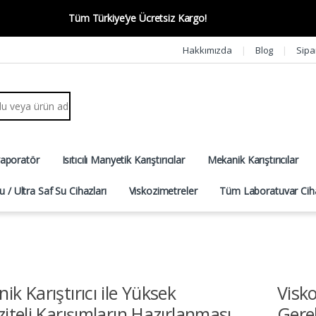
Tüm Türkiye’ye Ücretsiz Kargo!
Hakkımızda
Blog
Sipa
r:
vaporatör
Isıtıcılı Manyetik Karıştırıcılar
Mekanik Karıştırıcılar
u / Ultra Saf Su Cihazları
Viskozimetreler
Tüm Laboratuvar Ciha
ik Karıştırıcı ile Yüksek
Visk
ziteli Karışımların Hazırlanması
Gere