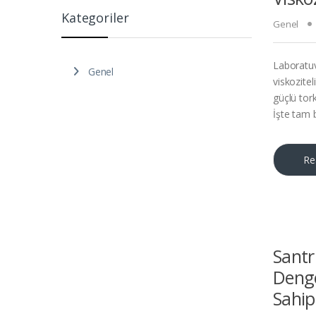
Kategoriler
Genel
Laboratuv
Genel
viskozitel
güçlü tork
İşte tam 
Re
Santr
Deng
Sahip