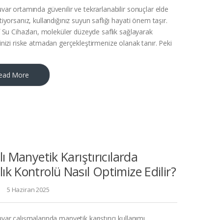
var ortamında güvenilir ve tekrarlanabilir sonuçlar elde
iyorsanız, kullandığınız suyun saflığı hayati önem taşır.
f Su Cihazları, moleküler düzeyde saflık sağlayarak
inizi riske atmadan gerçekleştirmenize olanak tanır. Peki
ead More
cılı Manyetik Karıştırıcılarda
lık Kontrolü Nasıl Optimize Edilir?
5 Haziran 2025
ar çalışmalarında manyetik karıştırıcı kullanımı,