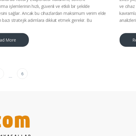
rma işlemlerinin hızlı, güvenli ve etkili bir şekilde
ve cihaz 
sini sağlar. Ancak bu cihazlardan maksimum verim elde
kavramlar
n bazı stratejik adımlara dikkat etmek gerekir. Bu
analizler
ad More
R
 sayfalaması
6
…