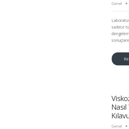
Genel
Laboratuva
sadece tü
dengelemes
sonuçların
Re
Visko
Nasıl
Kılav
Genel