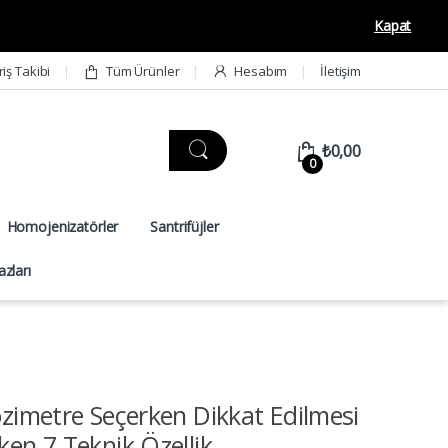
Kapat
riş Takibi
Tüm Ürünler
Hesabım
İletişim
₺
0,00
0
Homojenizatörler
Santrifüjler
zları
ozimetre Seçerken Dikkat Edilmesi
ken 7 Teknik Özellik