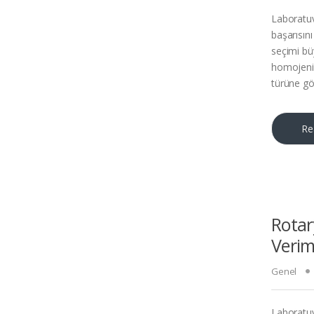
Laboratuv
başarısın
seçimi bü
homojeniz
türüne gö
Re
Rotar
Verim
Genel
Laboratuv