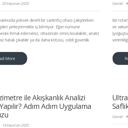
20 Haziran 2025
Genel
rınızda yüksek devirli bir santrifüj cihazı çalıştırırken
Bir rota
pleri yerleştirmekle iş bitmiyor. Eğer numune
ve vakum
ini ihmal ederseniz, cihazınızın ömrü kısalabilir, analiz
(yoğuştu
ız hatalı çıkabilir ya da daha kötüsü, ciddi güvenlik
verimlili
ad More
R
zimetre ile Akışkanlık Analizi
Ultra
 Yapılır? Adım Adım Uygulama
Saflı
uzu
Genel
14 Haziran 2025