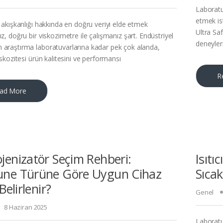
Laboratu
etmek ist
n akışkanlığı hakkında en doğru veriyi elde etmek
Ultra Sa
ız, doğru bir viskozimetre ile çalışmanız şart. Endüstriyel
deneyler
 araştırma laboratuvarlarına kadar pek çok alanda,
viskozitesi ürün kalitesini ve performansı
R
ad More
enizatör Seçim Rehberi:
Isıtı
ne Türüne Göre Uygun Cihaz
Sıcak
Belirlenir?
Genel
8 Haziran 2025
Laboratuv