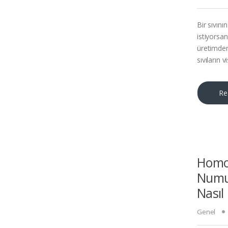
Bir sıvını
istiyorsan
üretimden
sıvıların 
Re
Homoj
Numu
Nasıl 
Genel