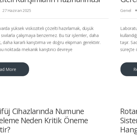
27 Haziran 2025
Genel
arda yüksek viskoziteli çözelti hazırlamak, düşük
Laboratu
i sıvılarla çalışmaya benzemez. Bu tür işlemler, daha
kullandığ
, daha kararlı karıştırma ve doğru ekipman gerektirir.
taşır. Sa
bu noktada mekanik karıştırıcı devreye
süreçte 
ad More
R
ifüj Cihazlarında Numune
Rota
eleme Neden Kritik Öneme
Sist
tir?
Hang