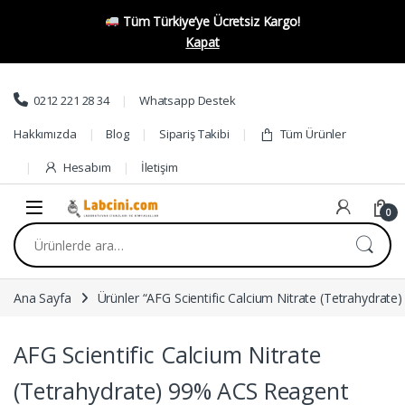
Tüm Türkiye’ye Ücretsiz Kargo!
Kapat
Skip to navigation
Skip to content
0212 221 28 34
Whatsapp Destek
Hakkımızda
Blog
Sipariş Takibi
Tüm Ürünler
Hesabım
İletişim
0
Ara:
Ana Sayfa
Ürünler “AFG Scientific Calcium Nitrate (Tetrahydrate
AFG Scientific Calcium Nitrate
(Tetrahydrate) 99% ACS Reagent