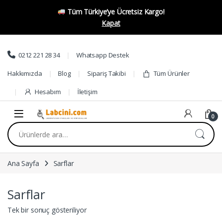
Tüm Türkiye’ye Ücretsiz Kargo!
Kapat
Skip to navigation
Skip to content
0212 221 28 34
Whatsapp Destek
Hakkımızda
Blog
Sipariş Takibi
Tüm Ürünler
Hesabım
İletişim
0
Ara:
Ana Sayfa
Sarflar
Sarflar
Tek bir sonuç gösteriliyor