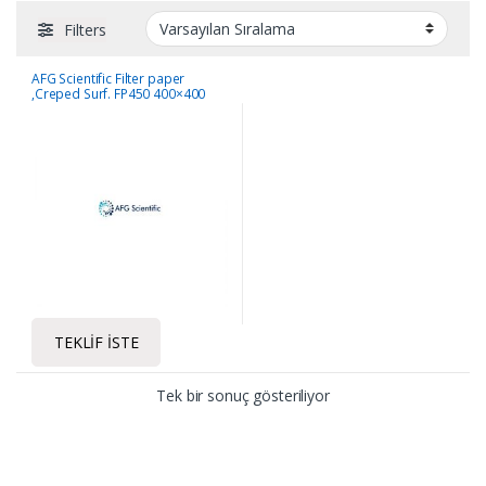
Filters
AFG Scientific Filter paper
,Creped Surf. FP450 400×400
mm -250sheet/pack, 50gsm/m2
TEKLIF İSTE
Tek bir sonuç gösteriliyor