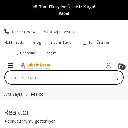
Tüm Türkiye’ye Ücretsiz Kargo!
Kapat
Skip to navigation
Skip to content
0212 221 28 34
Whatsapp Destek
Hakkımızda
Blog
Sipariş Takibi
Tüm Ürünler
Hesabım
İletişim
0
Ara:
Ana Sayfa
Reaktör
Reaktör
4 sonucun tümü gösteriliyor