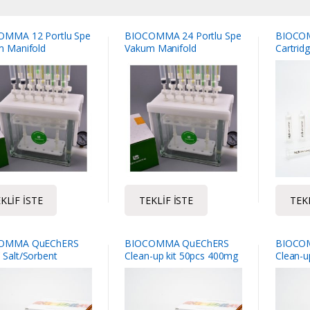
OMMA 12 Portlu Spe
BIOCOMMA 24 Portlu Spe
BIOCOM
 Manifold
Vakum Manifold
Cartri
30pcs/P
30pcs/
KLIF İSTE
TEKLIF İSTE
TEKL
OMMA QuEChERS
BIOCOMMA QuEChERS
BIOCO
Salt/Sorbent
Clean-up kit 50pcs 400mg
Clean-u
es 6 g MgSO 4 1.5 g
PSA, 1200mg MgSO4
PSA, 4
C 50pcs/box
MgSO4