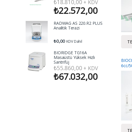
₺
18.810,00
+ KDV
₺
22.572,00
RADWAG AS 220.R2 PLUS
Analitik Terazi
₺
0,00
KDV Dahil
TE
BIORIDGE TG16A
Masaüstü Yüksek Hızlı
BIOC
Santrifüj
6cc/5
₺
55.860,00
+ KDV
₺
67.032,00
TE