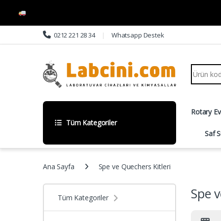
Skip to navigation
Skip to content
0212 221 28 34
Whatsapp Destek
Search fo
Rotary E
Tüm Kategoriler
Saf S
Ana Sayfa
Spe ve Quechers Kitleri
Spe v
Tüm Kategoriler