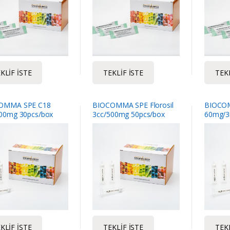
KLIF İSTE
TEKLIF İSTE
TEKL
OMMA SPE C18
BIOCOMMA SPE Florosil
BIOCO
00mg 30pcs/box
3cc/500mg 50pcs/box
60mg/3
KLIF İSTE
TEKLIF İSTE
TEKL