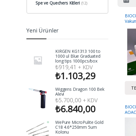
Spe ve Quechers Kitleri
(12)
BIOC
Vakum
Yeni Ürünler
KIRGEN KG1313 100 to
1000 ul Blue Graduated
long tips 1000pcs/box
₺
919,41
+ KDV
₺
1.103,29
TE
Wiggens Dragon 100 Bek
Alevi
₺
5.700,00
+ KDV
₺
6.840,00
BIOC
AOAC 
Pouch
WePure MicroPulite Gold
NaOA
C18 4.6*250mm 5um
Kolonu