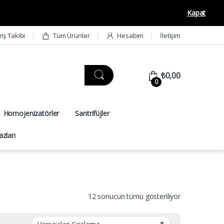
Kapat
riş Takibi
Tüm Ürünler
Hesabım
İletişim
₺
0,00
0
Homojenizatörler
Santrifüjler
zları
12 sonucun tümü gösteriliyor