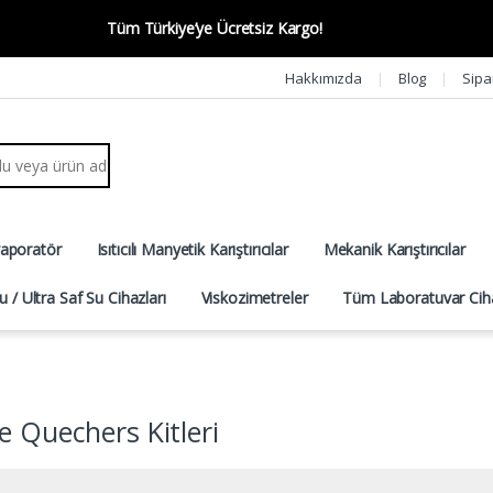
Tüm Türkiye’ye Ücretsiz Kargo!
Hakkımızda
Blog
Sipa
r:
vaporatör
Isıtıcılı Manyetik Karıştırıcılar
Mekanik Karıştırıcılar
u / Ultra Saf Su Cihazları
Viskozimetreler
Tüm Laboratuvar Ciha
e Quechers Kitleri