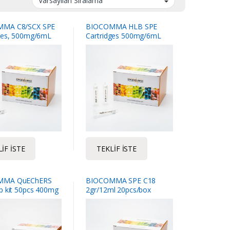
MA C8/SCX SPE
BIOCOMMA HLB SPE
dges, 500mg/6mL
Cartridges 500mg/6mL
lastic bag.
30pcs / box
box
IF İSTE
TEKLIF İSTE
MMA QuEChERS
BIOCOMMA SPE C18
p kit 50pcs 400mg
2gr/12ml 20pcs/box
00mg C18 ,1200mg