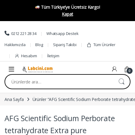
Tüm Türkiye’ye Ücretsiz Kargo!
Kapat
Skip to navigation
Skip to content
0212 221 28 34
Whatsapp Destek
Hakkımızda
Blog
Sipariş Takibi
Tüm Ürünler
Hesabım
İletişim
0
Ara:
Ana Sayfa
Ürünler “AFG Scientific Sodium Perborate tetrahydrate 
AFG Scientific Sodium Perborate
tetrahydrate Extra pure