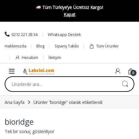
Tüm Türkiye’ye Ücretsiz Kargo!
Kapat
Skip to navigation
Skip to content
0212 221 28 34
Whatsapp Destek
Hakkımızda
Blog
Sipariş Takibi
Tüm Ürünler
Hesabım
İletişim
0
Ara:
Ana Sayfa
Ürünler “bioridge” olarak etiketlendi
bioridge
Tek bir sonuç gösteriliyor