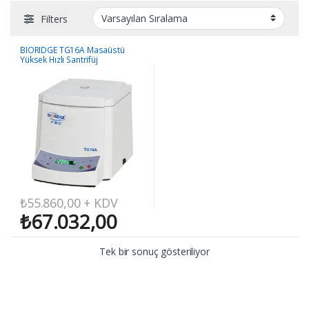
Filters
BIORIDGE TG16A Masaüstü
Yüksek Hızlı Santrifüj
₺
55.860,00
+ KDV
₺
67.032,00
Tek bir sonuç gösteriliyor