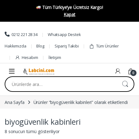
Tüm Türkiye’ye Ücretsiz Kargo!
Kapat
Skip to navigation
Skip to content
0212 221 28 34
Whatsapp Destek
Hakkımızda
Blog
Sipariş Takibi
Tüm Ürünler
Hesabım
İletişim
0
Ara:
Ana Sayfa
Ürünler “biyogüvenlik kabinleri” olarak etiketlendi
biyogüvenlik kabinleri
8 sonucun tümü gösteriliyor