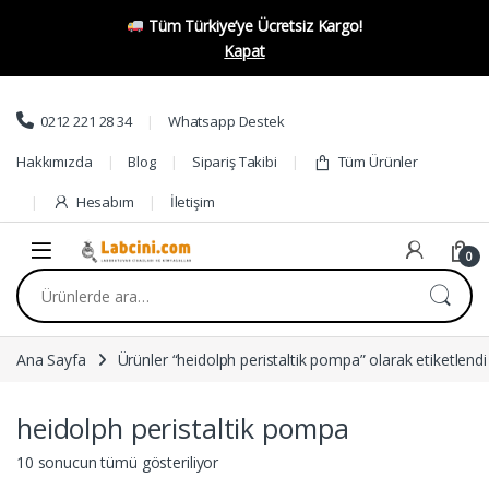
Tüm Türkiye’ye Ücretsiz Kargo!
Kapat
Skip to navigation
Skip to content
0212 221 28 34
Whatsapp Destek
Hakkımızda
Blog
Sipariş Takibi
Tüm Ürünler
Hesabım
İletişim
0
Ara:
Ana Sayfa
Ürünler “heidolph peristaltik pompa” olarak etiketlendi
heidolph peristaltik pompa
10 sonucun tümü gösteriliyor