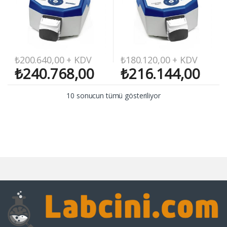
₺
200.640,00
+ KDV
₺
180.120,00
+ KDV
₺
240.768,00
₺
216.144,00
10 sonucun tümü gösteriliyor