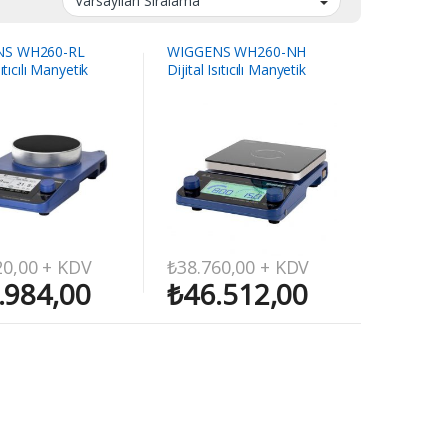
NS WH260-RL
WIGGENS WH260-NH
sıtıcılı Manyetik
Dijital Isıtıcılı Manyetik
cı
Karıştırıcı
20,00
+ KDV
₺
38.760,00
+ KDV
.984,00
₺
46.512,00