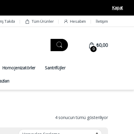
Kapat
riş Takibi
Tüm Ürünler
Hesabım
İletişim
₺
0,00
0
Homojenizatörler
Santrifüjler
zları
4 sonucun tümü gösteriliyor