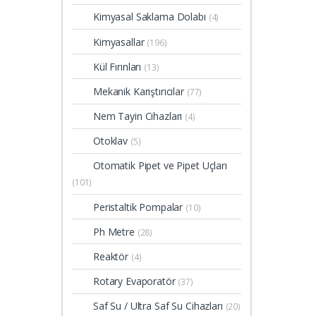
Kimyasal Saklama Dolabı
(4)
Kimyasallar
(196)
Kül Fırınları
(13)
Mekanik Karıştırıcılar
(77)
Nem Tayin Cihazları
(4)
Otoklav
(5)
Otomatik Pipet ve Pipet Uçları
(101)
Peristaltik Pompalar
(10)
Ph Metre
(28)
Reaktör
(4)
Rotary Evaporatör
(37)
Saf Su / Ultra Saf Su Cihazları
(20)