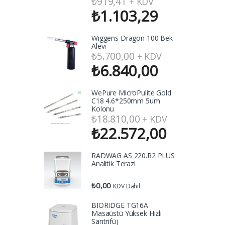
₺
919,41
+ KDV
₺
1.103,29
Wiggens Dragon 100 Bek
Alevi
₺
5.700,00
+ KDV
₺
6.840,00
WePure MicroPulite Gold
C18 4.6*250mm 5um
Kolonu
₺
18.810,00
+ KDV
₺
22.572,00
RADWAG AS 220.R2 PLUS
Analitik Terazi
₺
0,00
KDV Dahil
BIORIDGE TG16A
Masaüstü Yüksek Hızlı
Santrifüj