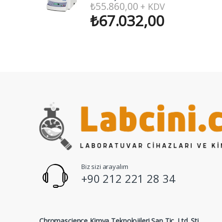
₺
55.860,00
+ KDV
₺
67.032,00
Biz sizi arayalım
+90 212 221 28 34
Chromascience Kimya Teknolojileri San Tic. Ltd. Şti.