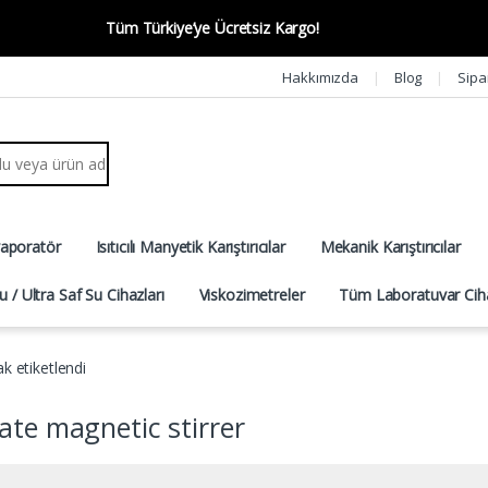
Tüm Türkiye’ye Ücretsiz Kargo!
Hakkımızda
Blog
Sipa
r:
vaporatör
Isıtıcılı Manyetik Karıştırıcılar
Mekanik Karıştırıcılar
u / Ultra Saf Su Cihazları
Viskozimetreler
Tüm Laboratuvar Ciha
ak etiketlendi
ate magnetic stirrer