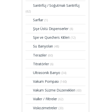
Santrifüj / Soğutmalı Santrifüj
(62)
Sarflar
(1)
Şişe Üstü Dispenserler
(8)
Spe ve Quechers Kitleri
(12)
Su Banyoları
(48)
Teraziler
(60)
Titratörler
(6)
Ultrasonik Banyo
(34)
Vakum Pompası
(160)
Vakum Süzme Düzenekleri
(63)
Vialler / Filtreler
(62)
Viskozimetreler
(33)