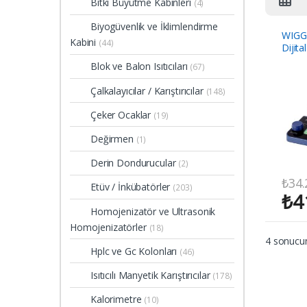
Bitki Büyütme Kabinleri
(4)
Biyogüvenlik ve İklimlendirme
WIGG
Kabini
(44)
Dijita
Karıştı
Blok ve Balon Isıtıcıları
(67)
Çalkalayıcılar / Karıştırıcılar
(148)
Çeker Ocaklar
(19)
Değirmen
(1)
Derin Dondurucular
(2)
₺
34.
Etüv / İnkübatörler
(203)
₺
4
Homojenizatör ve Ultrasonik
Homojenizatörler
(18)
4 sonucun
Hplc ve Gc Kolonları
(46)
Isıtıcılı Manyetik Karıştırıcılar
(178)
Kalorimetre
(10)