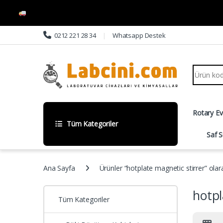
Skip to navigation
Skip to content
0212 221 28 34
Whatsapp Destek
Search fo
Rotary E
Tüm Kategoriler
Saf S
Ana Sayfa
Ürünler “hotplate magnetic stirrer” olar
hotpl
Tüm Kategoriler