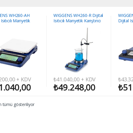
ENS WH260-AH
WIGGENS WH260-R Dijital
WIGGE
l Isıtıcılı Manyetik
Isıtıcılı Manyetik Karıştırıcı
Dijital I
rıcı
Karıştırı
200,00
+ KDV
₺
41.040,00
+ KDV
₺
43.3
1.040,00
₺
49.248,00
₺
51
 tümü gösteriliyor