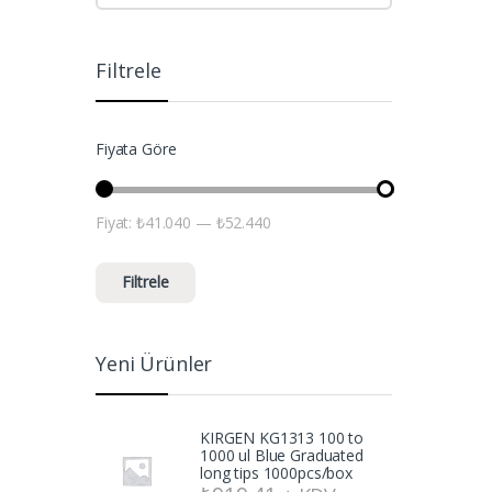
Filtrele
Fiyata Göre
Fiyat:
₺41.040
—
₺52.440
En düşük fiyat
En yüksek fiyat
Filtrele
Yeni Ürünler
KIRGEN KG1313 100 to
1000 ul Blue Graduated
long tips 1000pcs/box