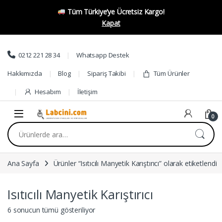
Tüm Türkiye’ye Ücretsiz Kargo!
Kapat
Skip to navigation
Skip to content
0212 221 28 34
Whatsapp Destek
Hakkımızda
Blog
Sipariş Takibi
Tüm Ürünler
Hesabım
İletişim
0
Ara:
Ana Sayfa
Ürünler “Isıtıcılı Manyetik Karıştırıcı” olarak etiketlendi
Isıtıcılı Manyetik Karıştırıcı
6 sonucun tümü gösteriliyor