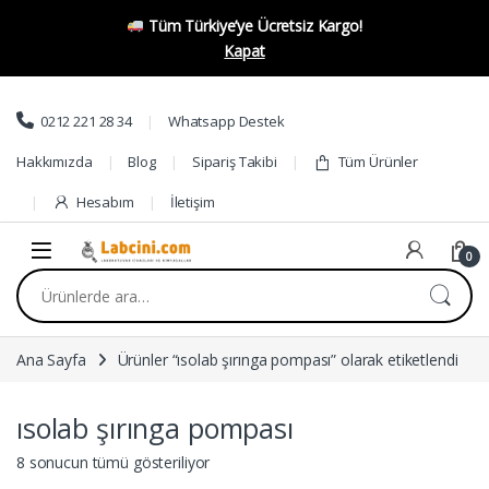
Tüm Türkiye’ye Ücretsiz Kargo!
Kapat
Skip to navigation
Skip to content
0212 221 28 34
Whatsapp Destek
Hakkımızda
Blog
Sipariş Takibi
Tüm Ürünler
Hesabım
İletişim
0
Ara:
Ana Sayfa
Ürünler “ısolab şırınga pompası” olarak etiketlendi
ısolab şırınga pompası
8 sonucun tümü gösteriliyor