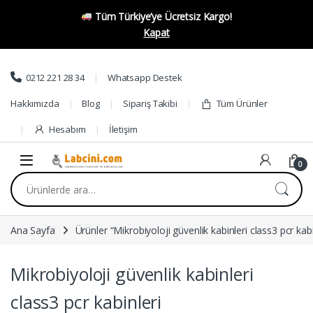
Tüm Türkiye’ye Ücretsiz Kargo!
Kapat
Skip to navigation
Skip to content
0212 221 28 34
Whatsapp Destek
Hakkımızda
Blog
Sipariş Takibi
Tüm Ürünler
Hesabım
İletişim
0
Ara:
Ana Sayfa
Ürünler “Mikrobiyoloji güvenlik kabinleri class3 pcr kabi
Mikrobiyoloji güvenlik kabinleri
class3 pcr kabinleri