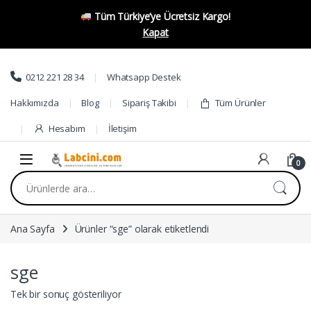
Tüm Türkiye’ye Ücretsiz Kargo!
Kapat
Skip to navigation
Skip to content
0212 221 28 34
Whatsapp Destek
Hakkımızda
Blog
Sipariş Takibi
Tüm Ürünler
Hesabım
İletişim
0
Ara:
Ana Sayfa
Ürünler “sge” olarak etiketlendi
sge
Tek bir sonuç gösteriliyor