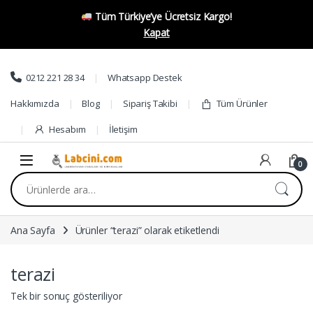
Tüm Türkiye’ye Ücretsiz Kargo!
Kapat
Skip to navigation
Skip to content
0212 221 28 34
Whatsapp Destek
Hakkımızda
Blog
Sipariş Takibi
Tüm Ürünler
Hesabım
İletişim
0
Ara:
Ana Sayfa
Ürünler “terazi” olarak etiketlendi
terazi
Tek bir sonuç gösteriliyor