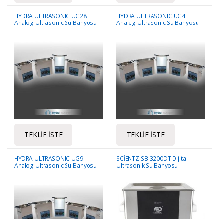
HYDRA ULTRASONIC UG28
HYDRA ULTRASONIC UG4
Analog Ultrasonic Su Banyosu
Analog Ultrasonic Su Banyosu
TEKLIF İSTE
TEKLIF İSTE
HYDRA ULTRASONIC UG9
SCİENTZ SB-3200DT Dijital
Analog Ultrasonic Su Banyosu
Ultrasonik Su Banyosu