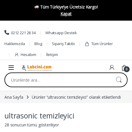
Tüm Türkiye’ye Ücretsiz Kargo!
Kapat
Skip to navigation
Skip to content
0212 221 28 34
Whatsapp Destek
Hakkımızda
Blog
Sipariş Takibi
Tüm Ürünler
Hesabım
İletişim
0
Ara:
Ana Sayfa
Ürünler “ultrasonic temizleyici” olarak etiketlendi
ultrasonic temizleyici
28 sonucun tümü gösteriliyor