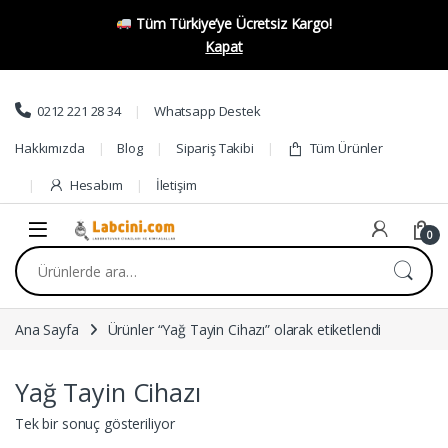
Tüm Türkiye’ye Ücretsiz Kargo!
Kapat
Skip to navigation
Skip to content
0212 221 28 34
Whatsapp Destek
Hakkımızda
Blog
Sipariş Takibi
Tüm Ürünler
Hesabım
İletişim
0
Ara:
Ana Sayfa
Ürünler “Yağ Tayin Cihazı” olarak etiketlendi
Yağ Tayin Cihazı
Tek bir sonuç gösteriliyor