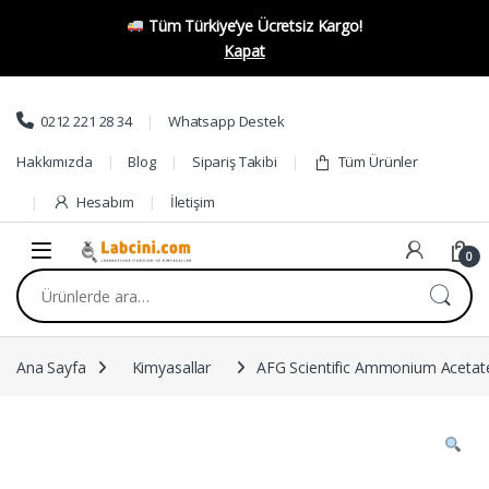
Tüm Türkiye’ye Ücretsiz Kargo!
Kapat
Skip to navigation
Skip to content
0212 221 28 34
Whatsapp Destek
Hakkımızda
Blog
Sipariş Takibi
Tüm Ürünler
Hesabım
İletişim
0
Ara:
Ana Sayfa
Kimyasallar
AFG Scientific Ammonium Acetat