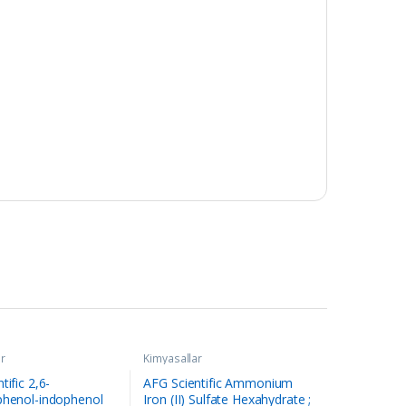
r
Kimyasallar
tific 2,6-
AFG Scientific Ammonium
phenol-indophenol
Iron (II) Sulfate Hexahydrate ;