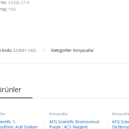
 No :
10326-27-9
maj :
1KG
k kodu:
323601-1KG
Kategoriler:
Kimyasallar
 ürünler
llar
Kimyasallar
Kimyasalla
entific 1-
AFG Scientific Bromocresol
AFG Scien
sulfonic Acid Sodium
Purple ; ACS Reagent
Dichloro