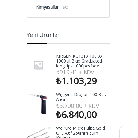
Kimyasallar
(196)
Yeni Ürünler
KIRGEN KG1313 100 to
1000 ul Blue Graduated
long tips 1000pcs/box
₺
919,41
+ KDV
₺
1.103,29
Wiggens Dragon 100 Bek
Alevi
₺
5.700,00
+ KDV
₺
6.840,00
WePure MicroPulite Gold
C18 4.6*250mm 5um
Kolonu