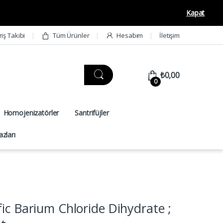
Kapat
riş Takibi
Tüm Ürünler
Hesabım
İletişim
₺
0,00
0
Homojenizatörler
Santrifüjler
zları
fic Barium Chloride Dihydrate ;