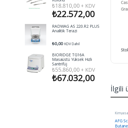
Cas
₺
18.810,00
+ KDV
Gra
₺
22.572,00
RADWAG AS 220.R2 PLUS
Analitik Terazi
₺
0,00
KDV Dahil
Sto
BIORIDGE TG16A
Masaüstü Yüksek Hızlı
Santrifüj
₺
55.860,00
+ KDV
₺
67.032,00
İlgili
Kimyasa
AFG Sci
Butane