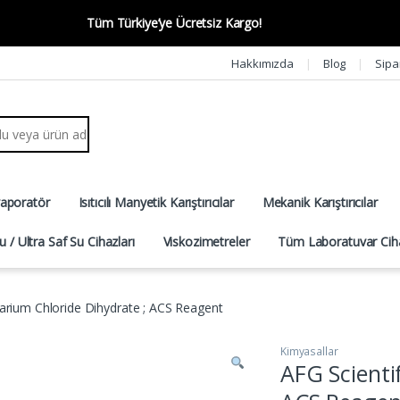
Tüm Türkiye’ye Ücretsiz Kargo!
Hakkımızda
Blog
Sipa
r:
vaporatör
Isıtıcılı Manyetik Karıştırıcılar
Mekanik Karıştırıcılar
u / Ultra Saf Su Cihazları
Viskozimetreler
Tüm Laboratuvar Ciha
Barium Chloride Dihydrate ; ACS Reagent
Kimyasallar
AFG Scienti