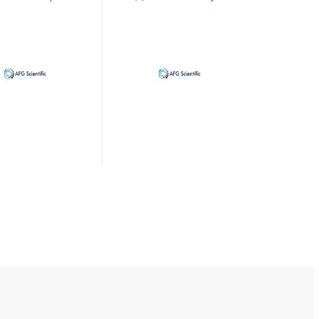
lt dihydrate
ACS Reagent