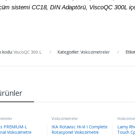
çüm sistemi CC18, DIN Adaptörü, ViscoQC 300L içe
k kodu:
ViscoQC 300 L
Kategoriler:
Viskozimetreler
Etike
 ürünler
metreler
Viskozimetreler
Viskozimet
ns PREMIUM-L
IKA Rotavısc Hi-Vi I Complete
Lamy Rh
nal Viskozimetre
Rotasyonel Viskozimetre
Touch Cp