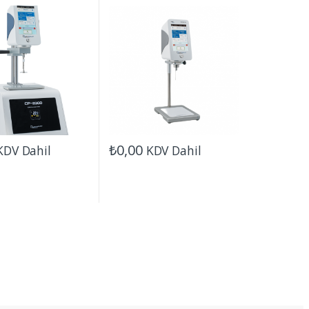
er
₺
0,00
KDV Dahil
KDV Dahil