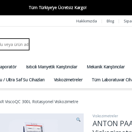
Tüm Türkiye’ye Ücretsiz Kargo!
Hakkımızda
Blog
Sipa
r:
vaporatör
Isıtıcılı Manyetik Karıştırıcılar
Mekanik Karıştırıcılar
u / Ultra Saf Su Cihazları
Viskozimetreler
Tüm Laboratuvar Ciha
 ViscoQC 300L Rotasyonel Viskozimetre
Viskozimetreler
ANTON PAAR