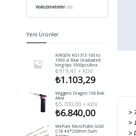
Viskozimetreler
(33)
Yeni Ürünler
KIRGEN KG1313 100 to
1000 ul Blue Graduated
long tips 1000pcs/box
₺
919,41
+ KDV
₺
1.103,29
Wiggens Dragon 100 Bek
Alevi
₺
5.700,00
+ KDV
₺
6.840,00
> 
> 
WePure MicroPulite Gold
C18 4.6*250mm 5um
> 
Kolonu