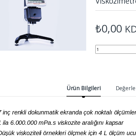
Viskozimetr
₺
0,00
KD
ANTON PAAR ViscoQC 
Ürün Bilgileri
Değerle
7 inç renkli dokunmatik ekranda çok noktalı ölçümle
1 ila 6.000.000 mPa.s viskozite aralığını kapsar
Düşük viskoziteli örnekleri ölçmek için 4 L ölçüm uc