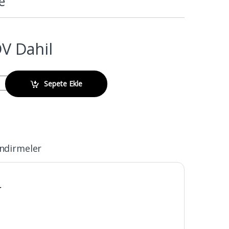
e
V Dahil
300L Rotasyonel Viskozimetre quantity
Sepete Ekle
ndirmeler
r
u