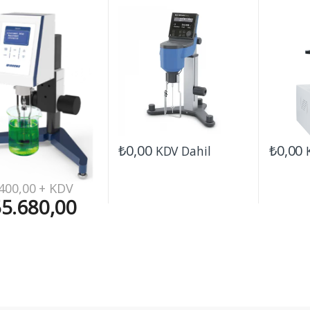
Viscomet
₺
0,00
₺
0,00
KDV Dahil
400,00
+ KDV
5.680,00