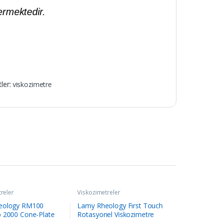
rmektedir.
tler:
viskozimetre
reler
Viskozimetreler
eology RM100
Lamy Rheology Fırst Touch
 2000 Cone-Plate
Rotasyonel Viskozimetre