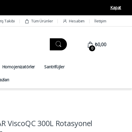
Kapat
riş Takibi
Tüm Ürünler
Hesabım
İletişim
₺
0,00
0
Homojenizatörler
Santrifüjler
zları
 ViscoQC 300L Rotasyonel