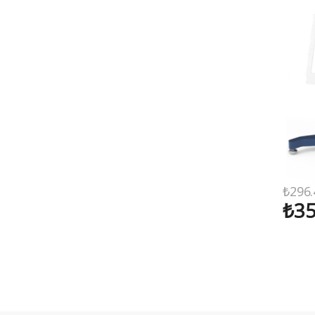
₺
296.
₺
35