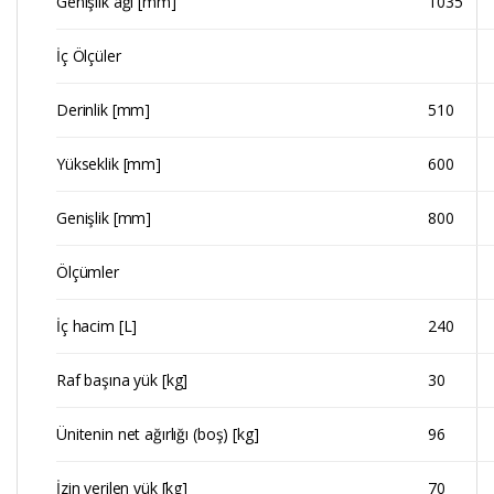
Genişlik ağı [mm]
1035
İç Ölçüler
Derinlik [mm]
510
Yükseklik [mm]
600
Genişlik [mm]
800
Ölçümler
İç hacim [L]
240
Raf başına yük [kg]
30
Ünitenin net ağırlığı (boş) [kg]
96
İzin verilen yük [kg]
70