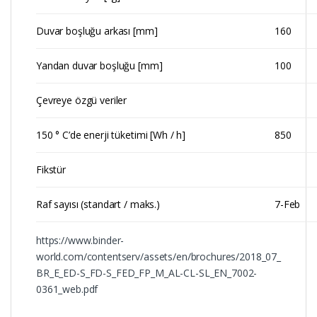
Duvar boşluğu arkası [mm]
160
Yandan duvar boşluğu [mm]
100
Çevreye özgü veriler
150 ° C’de enerji tüketimi [Wh / h]
850
Fikstür
Raf sayısı (standart / maks.)
7-Feb
https://www.binder-
world.com/contentserv/assets/en/brochures/2018_07_
BR_E_ED-S_FD-S_FED_FP_M_AL-CL-SL_EN_7002-
0361_web.pdf