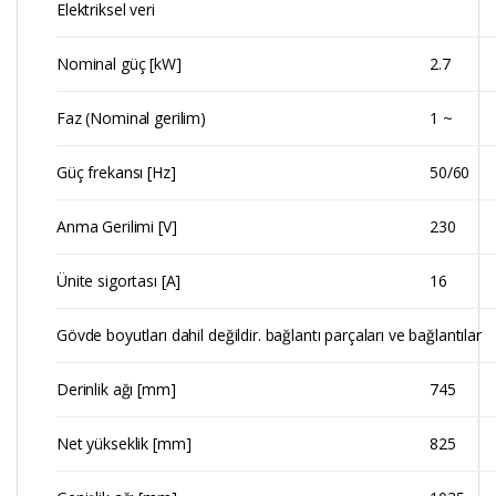
Elektriksel veri
Nominal güç [kW]
2.7
Faz (Nominal gerilim)
1 ~
Güç frekansı [Hz]
50/60
Anma Gerilimi [V]
230
Ünite sigortası [A]
16
Gövde boyutları dahil değildir. bağlantı parçaları ve bağlantılar
Derinlik ağı [mm]
745
Net yükseklik [mm]
825