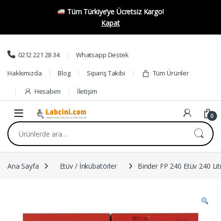
Tüm Türkiye’ye Ücretsiz Kargo!
Kapat
Skip to navigation
Skip to content
0212 221 28 34
Whatsapp Destek
Hakkımızda
Blog
Sipariş Takibi
Tüm Ürünler
Hesabım
İletişim
0
Ara:
Ana Sayfa
Etüv / İnkübatörler
Binder FP 240 Etüv 240 Lit