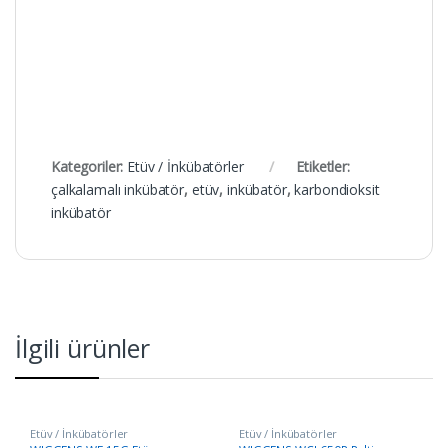
Kategoriler:
Etüv / İnkübatörler
Etiketler:
çalkalamalı inkübatör
,
etüv
,
inkübatör
,
karbondioksit
inkübatör
İlgili ürünler
Etüv / İnkübatörler
Etüv / İnkübatörler