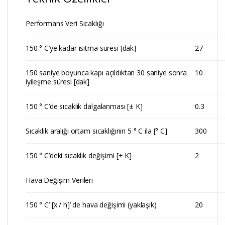
Performans Veri Sıcaklığı
150 ° C’ye kadar ısıtma süresi [dak]
27
150 saniye boyunca kapı açıldıktan 30 saniye sonra
10
iyileşme süresi [dak]
150 ° C’de sıcaklık dalgalanması [± K]
0.3
Sıcaklık aralığı ortam sıcaklığının 5 ° C ila [° C]
300
150 ° C’deki sıcaklık değişimi [± K]
2
Hava Değişim Verileri
150 ° C’ [x / h]’ de hava değişimi (yaklaşık)
20