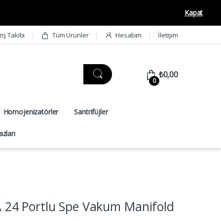
Kapat
riş Takibi
Tüm Ürünler
Hesabım
İletişim
₺
0,00
0
Homojenizatörler
Santrifüjler
zları
4 Portlu Spe Vakum Manifold