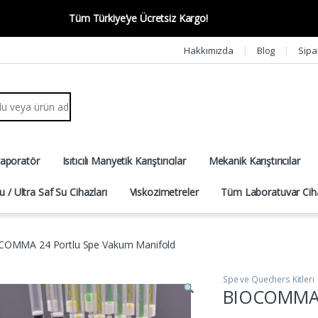
Tüm Türkiye’ye Ücretsiz Kargo!
Hakkımızda
Blog
Sipa
r:
vaporatör
Isıtıcılı Manyetik Karıştırıcılar
Mekanik Karıştırıcılar
u / Ultra Saf Su Cihazları
Viskozimetreler
Tüm Laboratuvar Ciha
COMMA 24 Portlu Spe Vakum Manifold
Spe ve Quechers Kitleri
BIOCOMMA 2