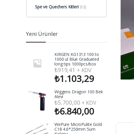
Spe ve Quechers Kitleri
(12)
Yeni Ürünler
KIRGEN KG1313 100 to
1000 ul Blue Graduated
long tips 1000pcs/box
₺
919,41
+ KDV
₺
1.103,29
Wiggens Dragon 100 Bek
Alevi
₺
5.700,00
+ KDV
₺
6.840,00
WePure MicroPulite Gold
C18 4.6*250mm 5um
Kolonu