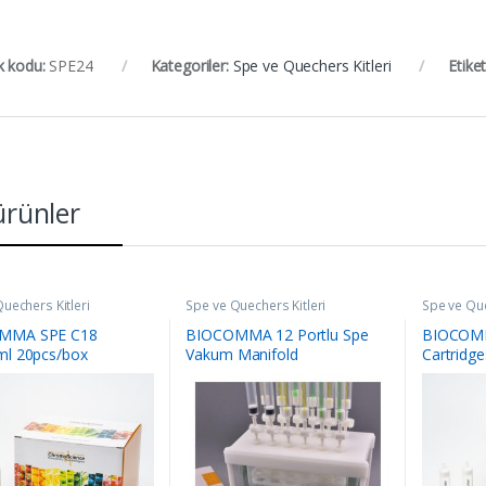
k kodu:
SPE24
Kategoriler:
Spe ve Quechers Kitleri
Etiket
 ürünler
uechers Kitleri
Spe ve Quechers Kitleri
Spe ve Que
MMA SPE C18
BIOCOMMA 12 Portlu Spe
BIOCOMM
ml 20pcs/box
Vakum Manifold
Cartridg
30pcs/Pla