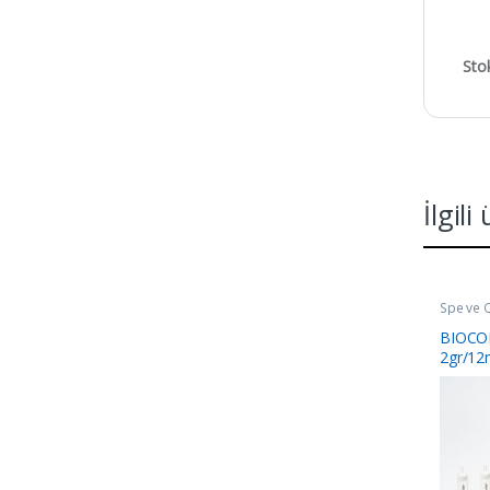
Sto
İlgili
Spe ve Q
BIOCO
2gr/12