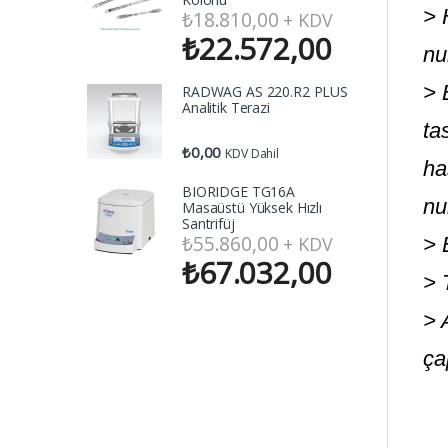
> 
₺
18.810,00
+ KDV
₺
22.572,00
nu
> 
RADWAG AS 220.R2 PLUS
Analitik Terazi
ta
₺
0,00
KDV Dahil
ha
BIORIDGE TG16A
nu
Masaüstü Yüksek Hızlı
Santrifüj
₺
55.860,00
+ KDV
> 
₺
67.032,00
> 
> 
ça