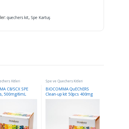
ler:
quechers kit
,
Spe Kartuş
chers Kitleri
Spe ve Quechers Kitleri
A C8/SCX SPE
BIOCOMMA QuEChERS
es, 500mg/6mL
Clean-up kit 50pcs 400mg
stic bag. 30pcs/box
PSA, 1200mg MgSO4