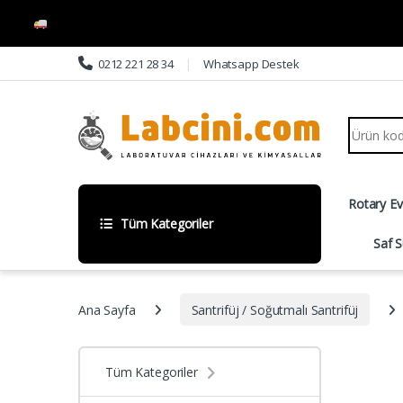
Skip to navigation
Skip to content
0212 221 28 34
Whatsapp Destek
Search fo
Rotary E
Tüm Kategoriler
Saf S
Ana Sayfa
Santrifüj / Soğutmalı Santrifüj
Tüm Kategoriler