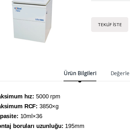
TEKLIF İSTE
Ürün Bilgileri
Değerle
ksimum hız:
5000 rpm
ksimum RCF:
3850×g
pasite:
10ml×36
ntaj boruları uzunluğu:
195mm