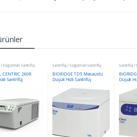
 ürünler
j / Soğutmalı Santrifüj
Santrifüj / Soğutmalı Santrifüj
Santrifüj /
 CENTRIC 260R
BIORIDGE TD5 Masaüstü
BIORIDG
lı Santrifüj
Düşük Hızlı Santrifüj
Düşük Hız
40°C)