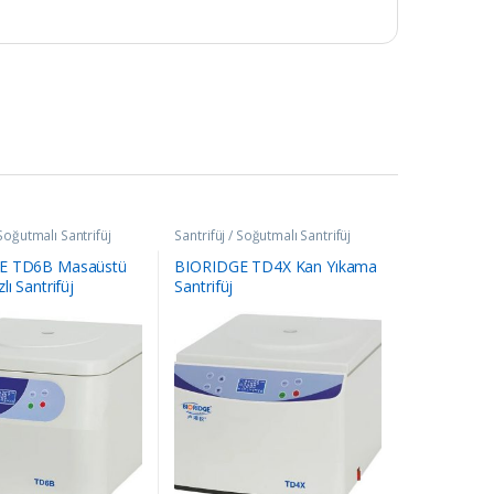
 Soğutmalı Santrifüj
Santrifüj / Soğutmalı Santrifüj
E TD6B Masaüstü
BIORIDGE TD4X Kan Yıkama
lı Santrifüj
Santrifüj