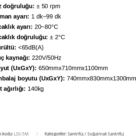
z doğruluğu:
± 50 rpm
man ayarı:
1 dk~99 dk
caklık ayarı:
20~80°C
caklık doğruluğu:
± 2°C
rültü:
<65dB(A)
ç kaynağı:
220V/50Hz
yut (UxGxY):
650mmx710mmx1100mm
balaj boyutu (UxGxY):
740mmx830mmx1300m
t ağırlığı:
140kg
k kodu:
LDJ-5M
Kategoriler:
Santrifüj / Soğutmalı Santrifüj