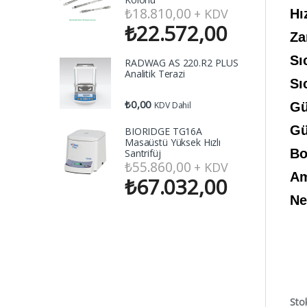
₺
18.810,00
+ KDV
Hı
₺
22.572,00
Za
Sı
RADWAG AS 220.R2 PLUS
Analitik Terazi
Sı
₺
0,00
KDV Dahil
Gü
Gü
BIORIDGE TG16A
Masaüstü Yüksek Hızlı
Bo
Santrifüj
₺
55.860,00
+ KDV
Am
₺
67.032,00
Ne
Sto