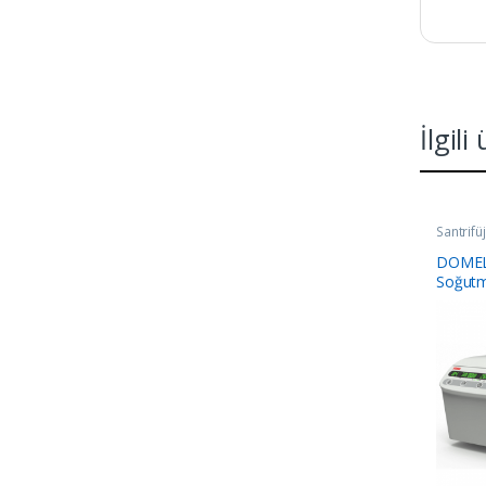
İlgili
Santrifü
DOMEL
Soğutma
(-19/+