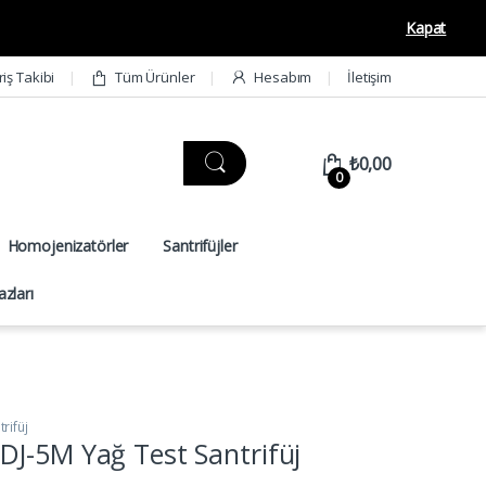
Kapat
riş Takibi
Tüm Ürünler
Hesabım
İletişim
₺
0,00
0
Homojenizatörler
Santrifüjler
zları
rifüj
J-5M Yağ Test Santrifüj