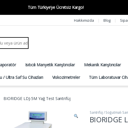
Tüm Türkiye’ye Ücretsiz Kargo!
Hakkımızda
Blog
Sipa
r:
vaporatör
Isıtıcılı Manyetik Karıştırıcılar
Mekanik Karıştırıcılar
u / Ultra Saf Su Cihazları
Viskozimetreler
Tüm Laboratuvar Ciha
BIORIDGE LDJ-5M Yağ Test Santrifüj
Santrifüj / Soğutmalı Sant
BIORIDGE LD