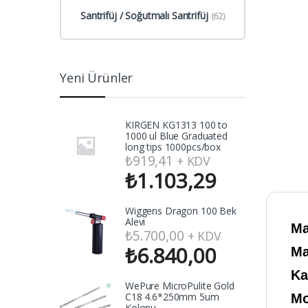
Santrifüj / Soğutmalı Santrifüj
(62)
Yeni Ürünler
KIRGEN KG1313 100 to
1000 ul Blue Graduated
long tips 1000pcs/box
₺
919,41
+ KDV
₺
1.103,29
Wiggens Dragon 100 Bek
Alevi
Ma
₺
5.700,00
+ KDV
₺
6.840,00
Ma
Ka
WePure MicroPulite Gold
C18 4.6*250mm 5um
Mo
Kolonu