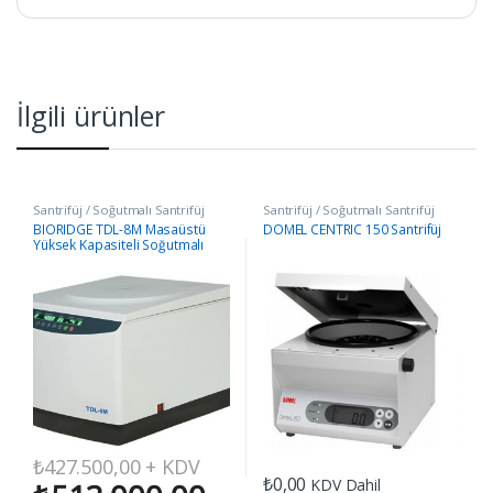
İlgili ürünler
Santrifüj / Soğutmalı Santrifüj
Santrifüj / Soğutmalı Santrifüj
BIORIDGE TDL-8M Masaüstü
DOMEL CENTRIC 150 Santrifüj
Yüksek Kapasiteli Soğutmalı
Santrifüj
₺
427.500,00
+ KDV
₺
0,00
KDV Dahil