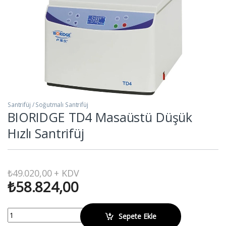
Santrifüj / Soğutmalı Santrifüj
BIORIDGE TD4 Masaüstü Düşük
Hızlı Santrifüj
₺
49.020,00
+ KDV
₺
58.824,00
BIORIDGE TD4 Masaüstü Düşük Hızlı Santrifüj quantity
Sepete Ekle