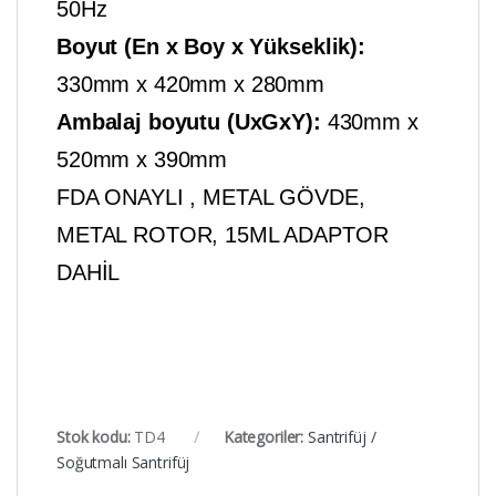
50Hz
Boyut (En x Boy x Yükseklik):
330mm x 420mm x 280mm
Ambalaj boyutu (UxGxY):
430mm x
520mm x 390mm
FDA ONAYLI , METAL GÖVDE,
METAL ROTOR, 15ML ADAPTOR
DAHİL
Stok kodu:
TD4
Kategoriler:
Santrifüj /
Soğutmalı Santrifüj