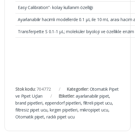
Easy Calibration”- kolay kullanım özelliği
Ayarlanabilir hacimli modellerde 0.1 µL ile 10 mL arası hacim ar
Transferpette S 0.1-1 µL; moleküler biyoloji ve özellikle enzi
Stok kodu:
704772
Kategoriler:
Otomatik Pipet
ve Pipet Uçları
Etiketler:
ayarlanabilir pipet
,
brand pipetleri
,
eppendorf pipetleri
,
filtreli pipet ucu
,
filtresiz pipet ucu
,
kırgen pipetleri
,
mikropipet ucu
,
Otomatik pipet
,
racklı pipet ucu