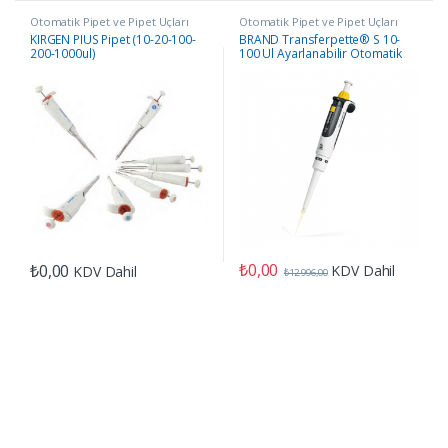
Otomatik Pipet ve Pipet Uçları
Otomatik Pipet ve Pipet Uçları
KIRGEN PIUS Pipet (10-20-100-
BRAND Transferpette® S 10-
200-1000ul)
100 Ul Ayarlanabilir Otomatik
Pipet
₺
0,00
₺
0,00
KDV Dahil
KDV Dahil
₺
12.996,00