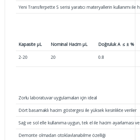
Yeni Transferpette S serisi yaratıcı materyallerin kullanımı ile h
Kapasite µL
Nominal Hacim µL
Doğruluk A ≤ ± %
2-20
20
0.8
Zorlu laboratuvar uygulamaları için ideal
Dört basamaklı hacim göstergesi ile yüksek kesinlikte veriler
Sağ ve sol elle kullanıma uygun, tek el ile hacim ayarlaması v
Demonte olmadan otoklavlanabilme özelliği