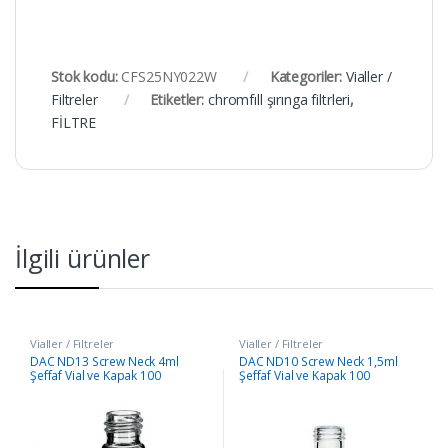
Stok kodu:
CFS25NY022W
Kategoriler:
Vialler /
Filtreler
Etiketler:
chromfıll şırınga filtrleri
,
FİLTRE
İlgili ürünler
Vialler / Filtreler
Vialler / Filtreler
DAC ND13 Screw Neck 4ml
DAC ND10 Screw Neck 1,5ml
Şeffaf Vial ve Kapak 100
Şeffaf Vial ve Kapak 100
Adet/Paket
Adet/Paket