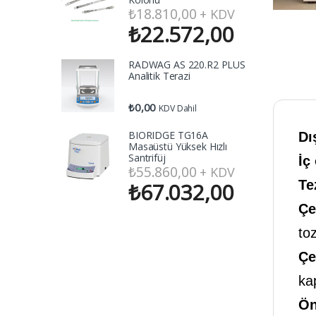
₺
18.810,00
+ KDV
₺
22.572,00
RADWAG AS 220.R2 PLUS
Analitik Terazi
₺
0,00
KDV Dahil
BIORIDGE TG16A
Dı
Masaüstü Yüksek Hızlı
Santrifüj
İç
₺
55.860,00
+ KDV
Te
₺
67.032,00
Çe
to
Çe
kap
Ön