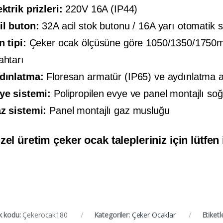
ektrik prizleri:
220V 16A (IP44)
il buton:
32A acil stok butonu / 16A yarı otomatik s
n tipi:
Çeker ocak ölçüsüne göre 1050/1350/1750m3 
ahtarı
dınlatma:
Floresan armatür (IP65) ve aydınlatma 
ye sistemi:
Polipropilen evye ve panel montajlı s
z sistemi:
Panel montajlı gaz musluğu
zel üretim çeker ocak talepleriniz için lütfen 
k kodu:
Çekerocak180
Kategoriler:
Çeker Ocaklar
Etiketl