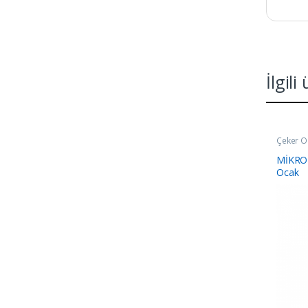
İlgili
Çeker O
MİKRO
Ocak