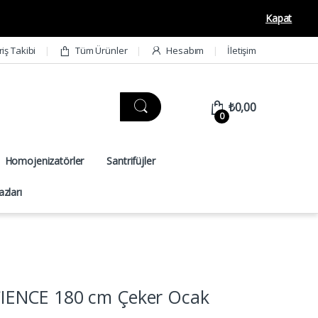
Kapat
riş Takibi
Tüm Ürünler
Hesabım
İletişim
₺
0,00
0
Homojenizatörler
Santrifüjler
zları
ENCE 180 cm Çeker Ocak