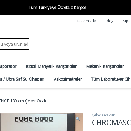
Tüm Türkiye’ye Ücretsiz Kargo!
Hakkımızda
Blog
Sipa
r:
vaporatör
Isıtıcılı Manyetik Karıştırıcılar
Mekanik Karıştırıcılar
u / Ultra Saf Su Cihazları
Viskozimetreler
Tüm Laboratuvar Ciha
NCE 180 cm Çeker Ocak
Çeker Ocaklar
CHROMASCI