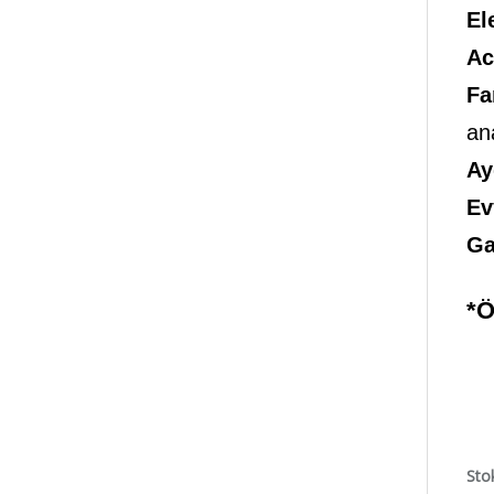
El
Ac
Fa
an
Ay
Ev
Ga
*Ö
Sto