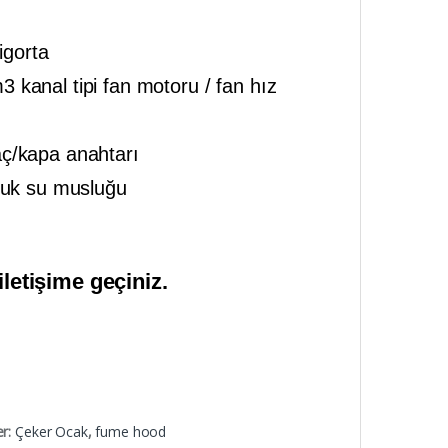
igorta
kanal tipi fan motoru / fan hız
aç/kapa anahtarı
oğuk su musluğu
iletişime geçiniz.
er:
Çeker Ocak
,
fume hood