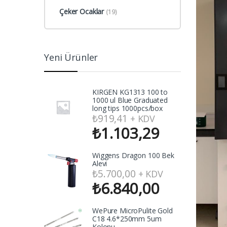
Çeker Ocaklar
(19)
Yeni Ürünler
KIRGEN KG1313 100 to
1000 ul Blue Graduated
long tips 1000pcs/box
₺
919,41
+ KDV
₺
1.103,29
Wiggens Dragon 100 Bek
Alevi
₺
5.700,00
+ KDV
₺
6.840,00
WePure MicroPulite Gold
C18 4.6*250mm 5um
Kolonu