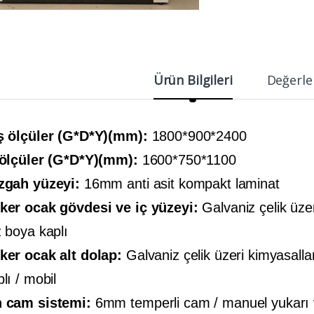
Ürün Bilgileri
Değerle
ş ölçüler (G*D*Y)(mm):
1800*900*2400
 ölçüler (G*D*Y)(mm):
1600*750*1100
zgah yüzeyi:
16mm anti asit kompakt laminat
ker ocak gövdesi ve iç yüzeyi:
Galvaniz çelik üze
z boya kaplı
ker ocak alt dolap:
Galvaniz çelik üzeri kimyasalla
lı / mobil
 cam sistemi:
6mm temperli cam / manuel yukarı v