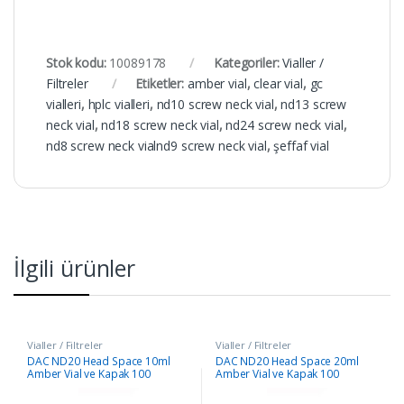
Stok kodu:
10089178
Kategoriler:
Vialler /
Filtreler
Etiketler:
amber vial
,
clear vial
,
gc
vialleri
,
hplc vialleri
,
nd10 screw neck vial
,
nd13 screw
neck vial
,
nd18 screw neck vial
,
nd24 screw neck vial
,
nd8 screw neck vialnd9 screw neck vial
,
şeffaf vial
İlgili ürünler
Vialler / Filtreler
Vialler / Filtreler
DAC ND20 Head Space 10ml
DAC ND20 Head Space 20ml
Amber Vial ve Kapak 100
Amber Vial ve Kapak 100
Adet/Paket
Adet/Paket