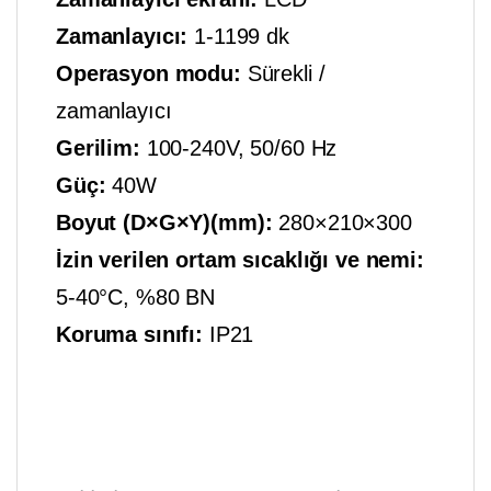
Zamanlayıcı:
1-1199 dk
Operasyon modu:
Sürekli /
zamanlayıcı
Gerilim:
100-240V, 50/60 Hz
Güç:
40W
Boyut (D×G×Y)(mm):
280×210×300
İzin verilen ortam sıcaklığı ve nemi:
5-40°C, %80 BN
Koruma sınıfı:
IP21