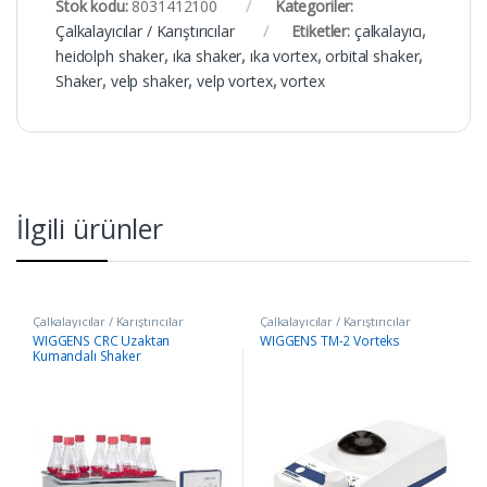
Stok kodu:
8031412100
Kategoriler:
Çalkalayıcılar / Karıştırıcılar
Etiketler:
çalkalayıcı
,
heidolph shaker
,
ıka shaker
,
ıka vortex
,
orbital shaker
,
Shaker
,
velp shaker
,
velp vortex
,
vortex
İlgili ürünler
Çalkalayıcılar / Karıştırıcılar
Çalkalayıcılar / Karıştırıcılar
WIGGENS CRC Uzaktan
WIGGENS TM-2 Vorteks
Kumandalı Shaker