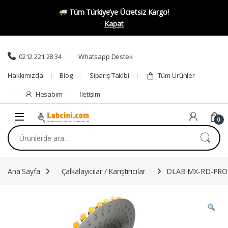
Tüm Türkiye’ye Ücretsiz Kargo!
Kapat
Skip to navigation
Skip to content
0212 221 28 34
Whatsapp Destek
Hakkımızda
Blog
Sipariş Takibi
Tüm Ürünler
Hesabım
İletişim
0
Ara:
Ana Sayfa
Çalkalayıcılar / Karıştırıcılar
DLAB MX-RD-PRO L