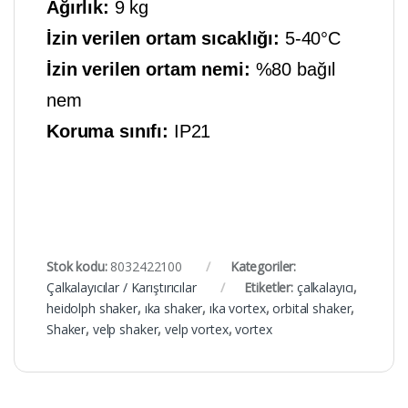
Ağırlık:
9 kg
İzin verilen ortam sıcaklığı:
5-40°C
İzin verilen ortam nemi:
%80 bağıl
nem
Koruma sınıfı:
IP21
Stok kodu:
8032422100
Kategoriler:
Çalkalayıcılar / Karıştırıcılar
Etiketler:
çalkalayıcı
,
heidolph shaker
,
ıka shaker
,
ıka vortex
,
orbital shaker
,
Shaker
,
velp shaker
,
velp vortex
,
vortex