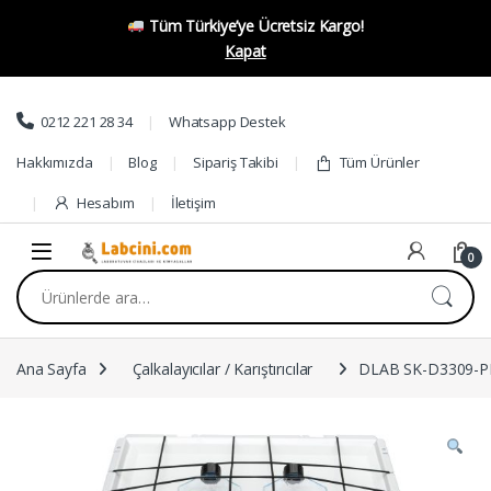
Tüm Türkiye’ye Ücretsiz Kargo!
Kapat
Skip to navigation
Skip to content
0212 221 28 34
Whatsapp Destek
Hakkımızda
Blog
Sipariş Takibi
Tüm Ürünler
Hesabım
İletişim
0
Ara:
Ana Sayfa
Çalkalayıcılar / Karıştırıcılar
DLAB SK-D3309-PR