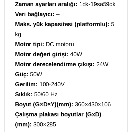
Zaman ayarları aralığı:
1dk-19sa59dk
Veri bağlayıcı:
–
Maks. yük kapasitesi (platformlu):
5
kg
Motor tipi:
DC motoru
Motor değeri girişi:
40W
Motor derecelendirme çıkışı:
24W
Güç:
50W
Gerilim:
100-240V
Sıklık:
50/60 Hz
Boyut (G×D×Y)(mm):
360×430×106
Çalışma plakası boyutlar (GxD)
(mm):
300×285