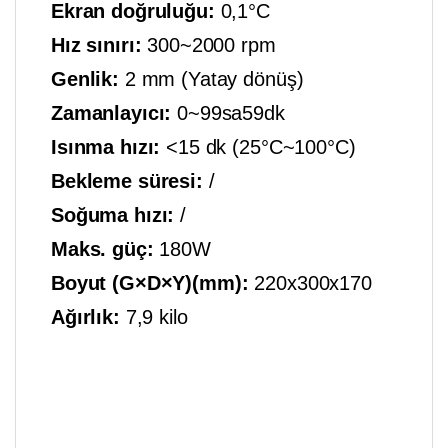
Ekran doğruluğu:
0,1°C
Hız sınırı:
300~2000 rpm
Genlik:
2 mm (Yatay dönüş)
Zamanlayıcı:
0~99sa59dk
Isınma hızı:
<15 dk (25°C~100°C)
Bekleme süresi:
/
Soğuma hızı:
/
Maks. güç:
180W
Boyut (G×D×Y)(mm):
220x300x170
Ağırlık:
7,9 kilo