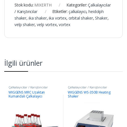
Stok kodu:
MIXERTH
Kategoriler:
Çalkalayıcılar
/ Karıştırıcılar
Etiketler:
çalkalayıcı
,
heidolph
shaker
,
ıka shaker
,
ıka vortex
,
orbital shaker
,
Shaker
,
velp shaker
,
velp vortex
,
vortex
İlgili ürünler
Çalkalayıcılar / Karıştırıcılar
Çalkalayıcılar / Karıştırıcılar
WIGGENS MRC Uzaktan
WIGGENS WS-350B Heating
Kumandalı Çalkalayıcı
Shaker