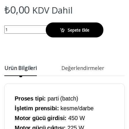
₺
0,00
KDV Dahil
IKA M 20 Değirmen quantity
Sepete Ekle
Ürün Bilgileri
Değerlendirmeler
Proses tipi:
parti (batch)
İşletim prensibi:
kesme/darbe
Motor gücü girdisi:
450 W
Motor gücü çıktısı:
225 W