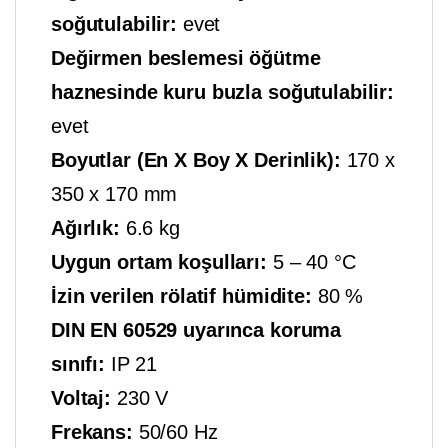
soğutulabilir:
evet
Değirmen beslemesi öğütme
haznesinde kuru buzla soğutulabilir:
evet
Boyutlar (En X Boy X Derinlik):
170 x
350 x 170 mm
Ağırlık:
6.6 kg
Uygun ortam koşulları:
5 – 40 °C
İzin verilen rölatif hümidite:
80 %
DIN EN 60529 uyarınca koruma
sınıfı:
IP 21
Voltaj:
230 V
Frekans:
50/60 Hz