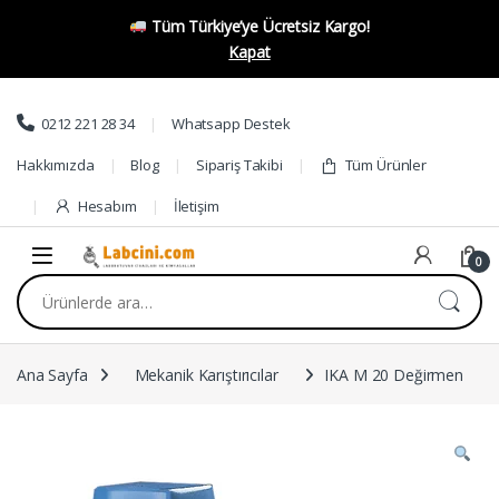
Tüm Türkiye’ye Ücretsiz Kargo!
Kapat
Skip to navigation
Skip to content
0212 221 28 34
Whatsapp Destek
Hakkımızda
Blog
Sipariş Takibi
Tüm Ürünler
Hesabım
İletişim
0
Ara:
Ana Sayfa
Mekanik Karıştırıcılar
IKA M 20 Değirmen