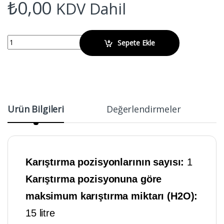
₺
0,00
KDV Dahil
IKA RH digital Isıtıcılı Manyetik Karıştırıcı quantity
Sepete Ekle
Ürün Bilgileri
Değerlendirmeler
Karıştırma pozisyonlarının sayısı:
1
Karıştırma pozisyonuna göre
maksimum karıştırma miktarı (H2O):
15 litre