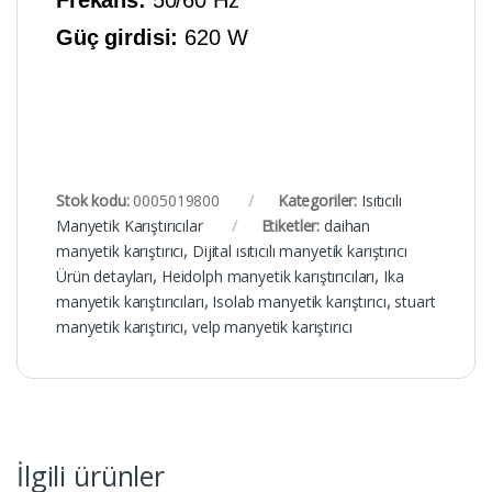
Güç girdisi:
620 W
Stok kodu:
0005019800
Kategoriler:
Isıtıcılı
Manyetik Karıştırıcılar
Etiketler:
daihan
manyetik karıştırıcı
,
Dijital ısıtıcılı manyetik karıştırıcı
Ürün detayları
,
Heidolph manyetik karıştırıcıları
,
Ika
manyetik karıştırıcıları
,
Isolab manyetik karıştırıcı
,
stuart
manyetik karıştırıcı
,
velp manyetik karıştırıcı
İlgili ürünler