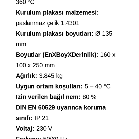
360 °C
Kurulum plakası malzemesi:
paslanmaz çelik 1.4301
Kurulum plakası boyutları:
Ø 135
mm
Boyutlar (EnXBoyXDerinlik):
160 x
100 x 250 mm
Ağırlık:
3.845 kg
Uygun ortam koşulları:
5 – 40 °C
İzin verilen bağıl nem:
80 %
DIN EN 60529 uyarınca koruma
sınıfı:
IP 21
Voltaj:
230 V
Frekans:
50/60 Hz