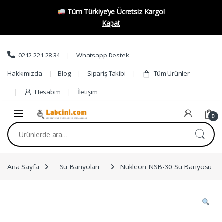
Tüm Türkiye’ye Ücretsiz Kargo!
Kapat
Skip to navigation
Skip to content
0212 221 28 34
Whatsapp Destek
Hakkımızda
Blog
Sipariş Takibi
Tüm Ürünler
Hesabım
İletişim
0
Ara:
Ana Sayfa
Su Banyoları
Nükleon NSB-30 Su Banyosu