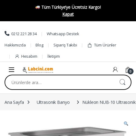
Tüm Türkiye’ye Ücretsiz Kargo!
Kapat
Skip to navigation
Skip to content
0212 221 28 34
Whatsapp Destek
Hakkımızda
Blog
Sipariş Takibi
Tüm Ürünler
Hesabım
İletişim
0
Ara:
Ana Sayfa
Ultrasonik Banyo
Nükleon NUB-10 Ultrasoni