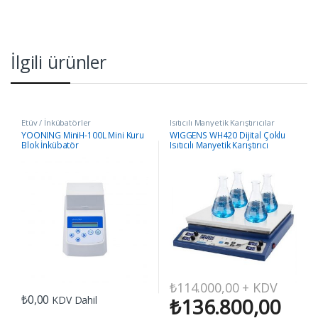
İlgili ürünler
Etüv / İnkübatörler
Isıtıcılı Manyetik Karıştırıcılar
YOONING MiniH-100L Mini Kuru
WIGGENS WH420 Dijital Çoklu
Blok İnkübatör
Isıtıcılı Manyetik Karıştırıcı
₺
114.000,00
+ KDV
₺
0,00
KDV Dahil
₺
136.800,00