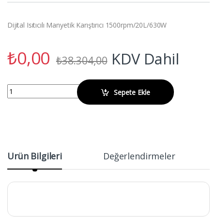
Dijital Isıtıcılı Manyetik Karıştırıcı 1500rpm/20L/630W
₺
0,00
KDV Dahil
₺
38.304,00
VELP AREX Dijital Isıtıcılı Manyetik Karıştırıcı 1500rpm/20L/370°C qua
Sepete Ekle
Ürün Bilgileri
Değerlendirmeler