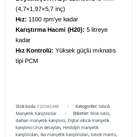
(4,7×1,97×5,7 inç)
Hız:
1100 rpm’ye kadar
Karıştırma Hacmi (H20):
5 litreye
kadar
Hız Kontrolü:
Yüksek güçlü mıknatıs
tipi PCM
Stok kodu:
F203A0440
Kategoriler:
Isıtıcılı
Manyetik Karıştırıcılar
Etiketler:
Blok ısıtıcı
,
daihan manyetik karıştırıcı
,
Dijital ısıtıcılı manyetik
karıştırıcı Ürün detayları
,
Heidolph manyetik
karıştırıcıları
,
Ika manyetik karıştırıcıları
,
Isıtıcılı manto
,