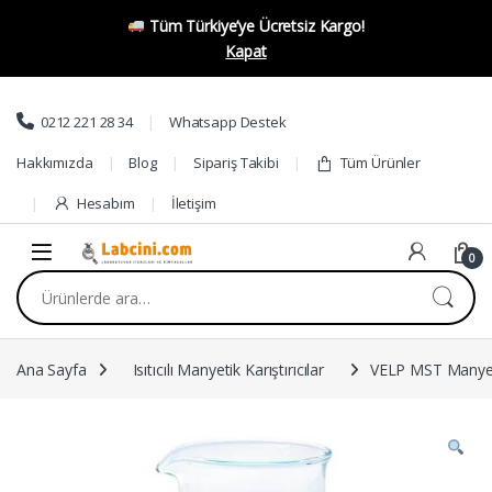
Tüm Türkiye’ye Ücretsiz Kargo!
Kapat
Skip to navigation
Skip to content
0212 221 28 34
Whatsapp Destek
Hakkımızda
Blog
Sipariş Takibi
Tüm Ürünler
Hesabım
İletişim
0
Ara:
Ana Sayfa
Isıtıcılı Manyetik Karıştırıcılar
VELP MST Manyetik