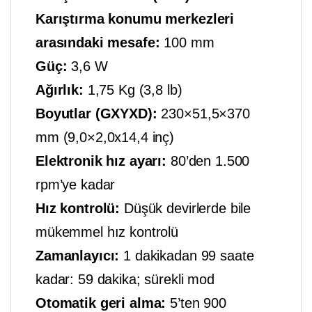
Karıştırma konumu merkezleri
arasındaki mesafe:
100 mm
Güç:
3,6 W
Ağırlık:
1,75 Kg (3,8 lb)
Boyutlar (GXYXD):
230×51,5×370
mm (9,0×2,0x14,4 inç)
Elektronik hız ayarı:
80’den 1.500
rpm’ye kadar
Hız kontrolü:
Düşük devirlerde bile
mükemmel hız kontrolü
Zamanlayıcı:
1 dakikadan 99 saate
kadar: 59 dakika; sürekli mod
Otomatik geri alma:
5’ten 900