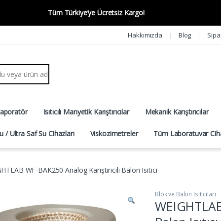
Tüm Türkiye’ye Ücretsiz Kargo!
Hakkımızda
Blog
Sipa
r:
vaporatör
Isıtıcılı Manyetik Karıştırıcılar
Mekanik Karıştırıcılar
u / Ultra Saf Su Cihazları
Viskozimetreler
Tüm Laboratuvar Ciha
HTLAB WF-BAK250 Analog Karıştırıcılı Balon Isıtıcı
Blok ve Balon Isıtıcıları
WEIGHTLAB W