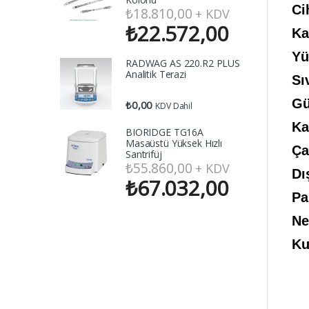
Ci
₺
18.810,00
+ KDV
₺
22.572,00
Ka
Yü
RADWAG AS 220.R2 PLUS
Analitik Terazi
Sı
Gü
₺
0,00
KDV Dahil
Ka
BIORIDGE TG16A
Masaüstü Yüksek Hızlı
Ça
Santrifüj
₺
55.860,00
+ KDV
Dı
₺
67.032,00
Pa
Ne
Ku