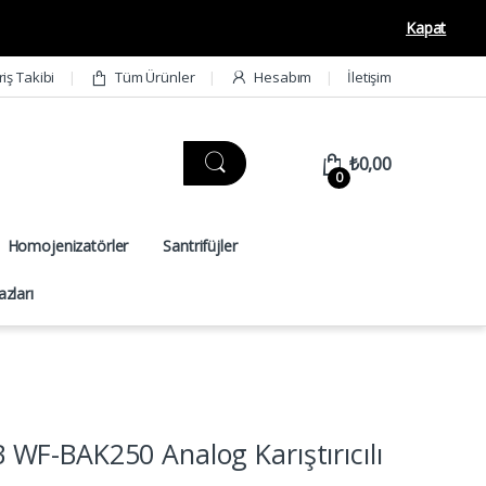
Kapat
riş Takibi
Tüm Ürünler
Hesabım
İletişim
₺
0,00
0
Homojenizatörler
Santrifüjler
zları
F-BAK250 Analog Karıştırıcılı