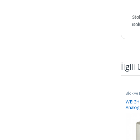
Sto
ısol
İlgili
Blok ve B
WEIGH
Analog 