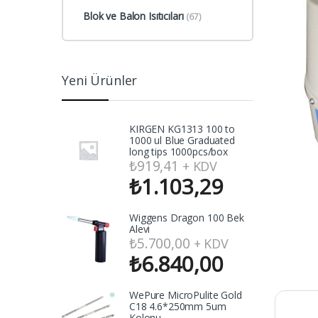
Blok ve Balon Isıtıcıları
(67)
Yeni Ürünler
KIRGEN KG1313 100 to
1000 ul Blue Graduated
long tips 1000pcs/box
₺
919,41
+ KDV
₺
1.103,29
Wiggens Dragon 100 Bek
Alevi
₺
5.700,00
+ KDV
₺
6.840,00
WePure MicroPulite Gold
C18 4.6*250mm 5um
Kolonu