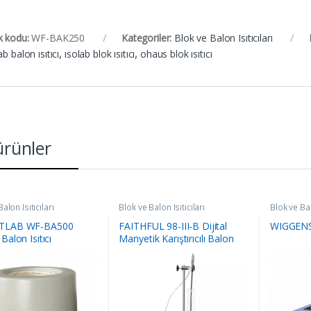
k kodu:
WF-BAK250
Kategoriler:
Blok ve Balon Isıtıcıları
ab balon ısıtıcı
,
ısolab blok ısıtıcı
,
ohaus blok ısıtıcı
 ürünler
alon Isıtıcıları
Blok ve Balon Isıtıcıları
Blok ve Bal
TLAB WF-BA500
FAITHFUL 98-III-B Dijital
WIGGENS 
Balon Isıtıcı
Manyetik Karıştırıcılı Balon
Isıtıcı