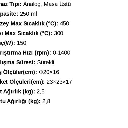
haz Tipi:
Analog, Masa Üstü
pasite:
250 ml
zey Max Sıcaklık (°C):
450
vı Max Sıcaklık (°C):
300
ç(W):
150
rıştırma Hızı (rpm):
0-1400
lışma Süresi:
Sürekli
ş Ölçüler(cm):
Φ20×16
ket Ölçüleri(cm):
23×23×17
t Ağırlık (kg):
2,5
tu Ağırlığı (kg):
2,8