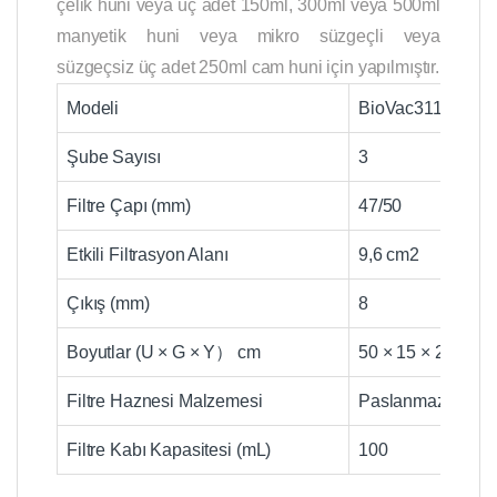
çelik huni veya üç adet 150ml, 300ml veya 500ml
manyetik huni veya mikro süzgeçli veya
süzgeçsiz üç adet 250ml cam huni için yapılmıştır.
Modeli
BioVac311
Şube Sayısı
3
Filtre Çapı (mm)
47/50
Etkili Filtrasyon Alanı
9,6 cm2
Çıkış (mm)
8
Boyutlar (U × G × Y） cm
50 × 15 × 23
Filtre Haznesi Malzemesi
Paslanmaz çelik
Filtre Kabı Kapasitesi (mL)
100