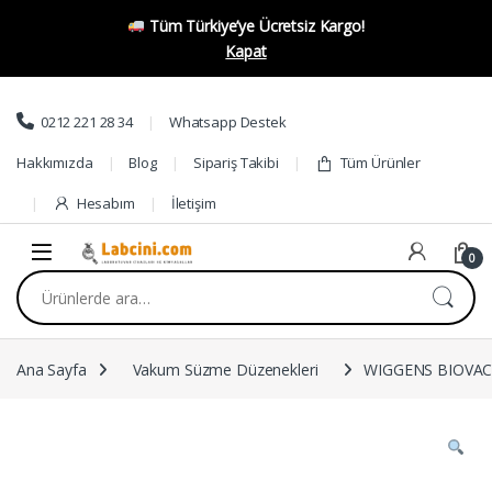
Tüm Türkiye’ye Ücretsiz Kargo!
Kapat
Skip to navigation
Skip to content
0212 221 28 34
Whatsapp Destek
Hakkımızda
Blog
Sipariş Takibi
Tüm Ürünler
Hesabım
İletişim
0
Ara:
Ana Sayfa
Vakum Süzme Düzenekleri
WIGGENS BIOVAC 3