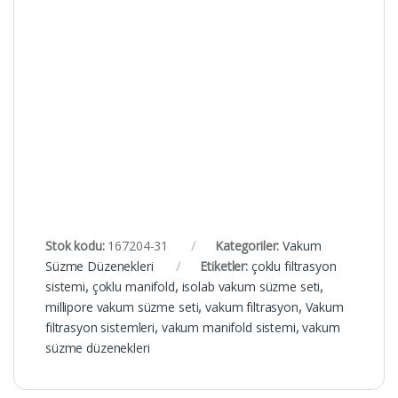
Stok kodu:
167204-31
Kategoriler:
Vakum
Süzme Düzenekleri
Etiketler:
çoklu filtrasyon
sistemi
,
çoklu manifold
,
isolab vakum süzme seti
,
millipore vakum süzme seti
,
vakum filtrasyon
,
Vakum
filtrasyon sistemleri
,
vakum manifold sistemi
,
vakum
süzme düzenekleri