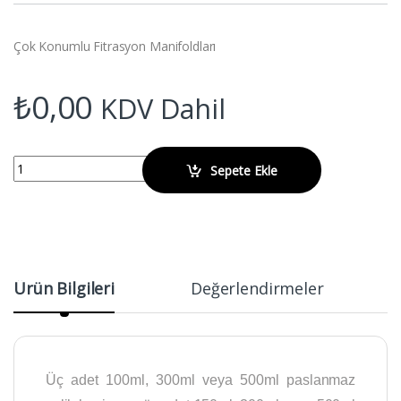
Çok Konumlu Fitrasyon Manifoldları
₺
0,00
KDV Dahil
WIGGENS BIOVAC 311 Çok Konumlu Fitrasyon Manifoldları quantity
Sepete Ekle
Ürün Bilgileri
Değerlendirmeler
Üç adet 100ml, 300ml veya 500ml paslanmaz