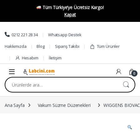
Tüm Türkiye’ye Ücretsiz Kargo!
Kapat
Skip to navigation
Skip to content
0212 221 28 34
Whatsapp Destek
Hakkımızda
Blog
Sipariş Takibi
Tüm Ürünler
Hesabım
İletişim
0
Ara:
Ana Sayfa
Vakum Süzme Düzenekleri
WIGGENS BIOVAC32