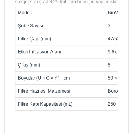
süzgeçsiz üç adet 250ml cam huni için yapılmıştır.
Modeli
BioVac323
Şube Sayısı
3
Filtre Çapı (mm)
47/50
Etkili Filtrasyon Alanı
9,6 cm2
Çıkış (mm)
8
Boyutlar (U × G × Y） cm
50 × 15 × 3
Filtre Haznesi Malzemesi
Borosilikat
Filtre Kabı Kapasitesi (mL)
250