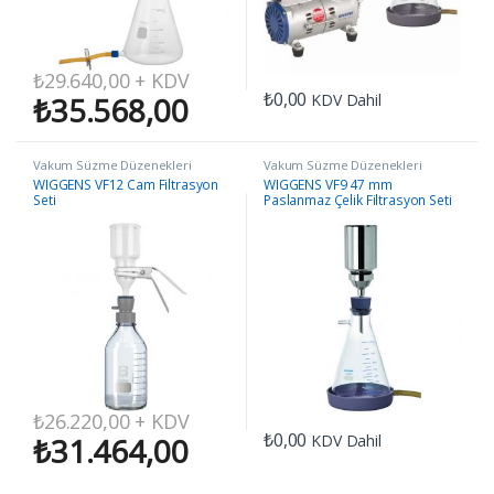
₺
29.640,00
+ KDV
₺
0,00
KDV Dahil
₺
35.568,00
Vakum Süzme Düzenekleri
Vakum Süzme Düzenekleri
WIGGENS VF12 Cam Filtrasyon
WIGGENS VF9 47 mm
Seti
Paslanmaz Çelik Filtrasyon Seti
₺
26.220,00
+ KDV
₺
0,00
KDV Dahil
₺
31.464,00