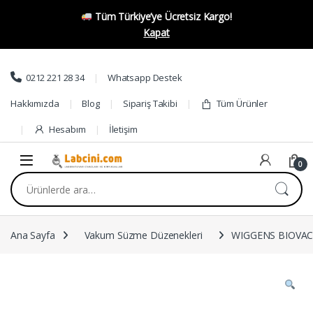
Tüm Türkiye’ye Ücretsiz Kargo!
Kapat
Skip to navigation
Skip to content
0212 221 28 34
Whatsapp Destek
Hakkımızda
Blog
Sipariş Takibi
Tüm Ürünler
Hesabım
İletişim
0
Ara:
Ana Sayfa
Vakum Süzme Düzenekleri
WIGGENS BIOVAC62