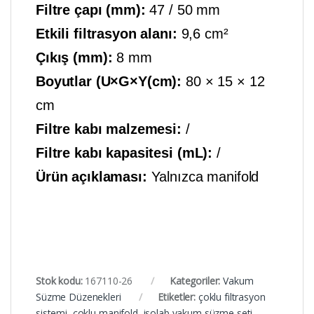
Filtre çapı (mm):
47 / 50 mm
Etkili filtrasyon alanı:
9,6 cm²
Çıkış (mm):
8 mm
Boyutlar (U×G×Y(cm):
80 × 15 × 12
cm
Filtre kabı malzemesi:
/
Filtre kabı kapasitesi (mL):
/
Ürün açıklaması:
Yalnızca manifold
Stok kodu:
167110-26
Kategoriler:
Vakum
Süzme Düzenekleri
Etiketler:
çoklu filtrasyon
sistemi
,
çoklu manifold
,
isolab vakum süzme seti
,